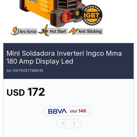
Mini Soldadora Inverteri Ingco Mma
180 Amp Display Led
6976051788935
172
USD
146
USD