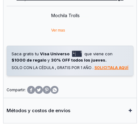
Mochila Trolls
Composición:
Ver mas
80% Poliester
20% Pvc
Medidas:
Saca gratis tu
Visa Universo
que viene con
Alto: 40cm
$1000 de regalo
y
30% OFF todos los jueves.
Ancho: 30cm
SOLO CON LA CÉDULA , GRATIS POR 1 AÑO .
SOLICITALA AQUÍ
Profundidad: 15cm




Métodos y costos de envíos