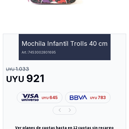
Mochila Infantil Trolls 40 cm
7453002801695
1.033
UYU
921
UYU
645
783
UYU
UYU
Ver planes de cuotas hasta en 12 cuotas sin recargo