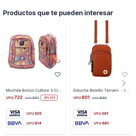
Productos que te pueden interesar
Mochila Bonus Culture 3 Cierres Bolsillo Sweet Baby
Estuche Bolsillo Terrano - BRANDY
722
801
UYU
861
UYU
890
16
UYU
UYU
505
561
UYU
UYU
614
681
UYU
UYU