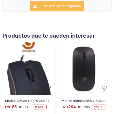
Este artículo está agotado.
Productos que te pueden interesar
Mouse Optico Negro USB Caja PC NOTEBOOK 1000 dpi importado
Mouse Inalámbrico Goldtech Slim RGB
85
204
UYU
149
UYU
285
42
28
UYU
UYU