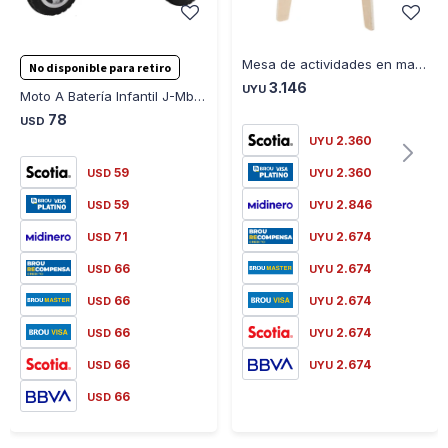
Mesa de actividades en madera W12D626
No disponible para retiro
3.146
UYU
Moto A Batería Infantil J-Mb674 6V 82X62X45Cm Ub - BLANCO
78
USD
2.360
UYU
59
2.360
USD
UYU
59
2.846
USD
UYU
71
2.674
USD
UYU
66
2.674
USD
UYU
66
2.674
USD
UYU
66
2.674
USD
UYU
66
2.674
USD
UYU
66
USD