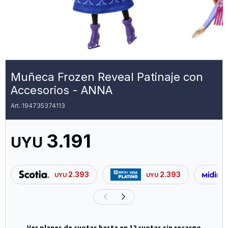
Muñeca Frozen Reveal Patinaje con
Accesorios - ANNA
194735374113
3.191
UYU
2.393
2.393
UYU
UYU
Ver planes de cuotas hasta en 12 cuotas sin recargo