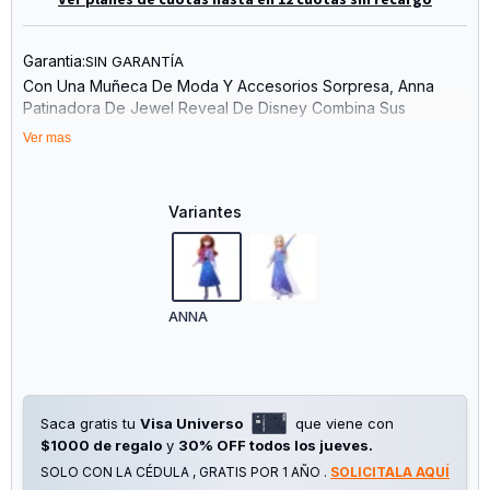
Garantia:
SIN GARANTÍA
Con Una Muñeca De Moda Y Accesorios Sorpresa, Anna
Patinadora De Jewel Reveal De Disney Combina Sus
Historias Favoritas Con Las Sorpresas Para Disfrutar De Una
Ver mas
Experiencia Llena De Encanto Al Abrir La Caja.
Variantes
ANNA
Saca gratis tu
Visa Universo
que viene con
$1000 de regalo
y
30% OFF todos los jueves.
SOLO CON LA CÉDULA , GRATIS POR 1 AÑO .
SOLICITALA AQUÍ