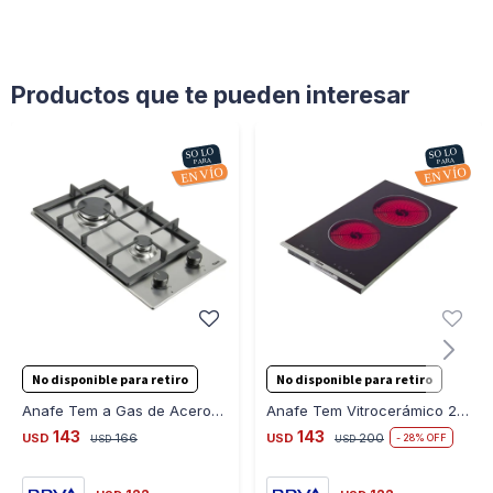
Productos que te pueden interesar
No disponible para retiro
No disponible para retiro
Anafe Tem a Gas de Acero 2H T1DAN4HGS2310
Anafe Tem Vitrocerámico 2H T1DAN2HVT2307
143
143
USD
166
USD
200
28
USD
USD