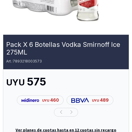
Pack X 6 Botellas Vodka Smirnoff Ice
275ML
7893218003573
575
UYU
460
489
UYU
UYU
Ver planes de cuotas hasta en 12 cuotas sin recargo