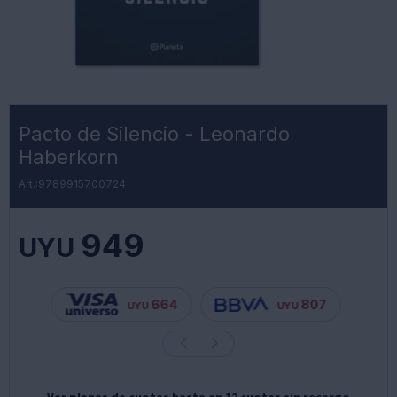
Pacto de Silencio - Leonardo
Haberkorn
9789915700724
949
UYU
664
807
UYU
UYU
Ver planes de cuotas hasta en 12 cuotas sin recargo