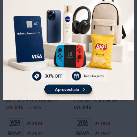
El Retrato Descarnado De Un Tiempo Feroz Y A Veces
Ridículo, De Los Horrores Que Produjo Y De Las Heridas Que
Siguen Abiertas A Fuerza De Callar.
Productos que te pueden interesar
Libro la Gran Farsa Diego Fischer
Historias inconscientes - Gabriel Rolón
949
949
UYU
999
UYU
UYU
664
664
UYU
UYU
807
807
UYU
UYU