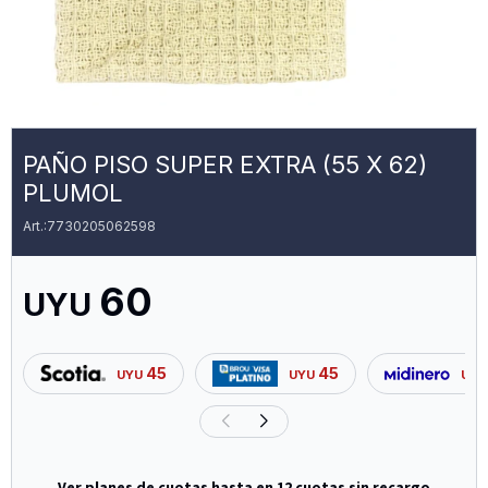
PAÑO PISO SUPER EXTRA (55 X 62)
PLUMOL
7730205062598
60
UYU
45
45
UYU
UYU
UYU
Ver planes de cuotas hasta en 12 cuotas sin recargo