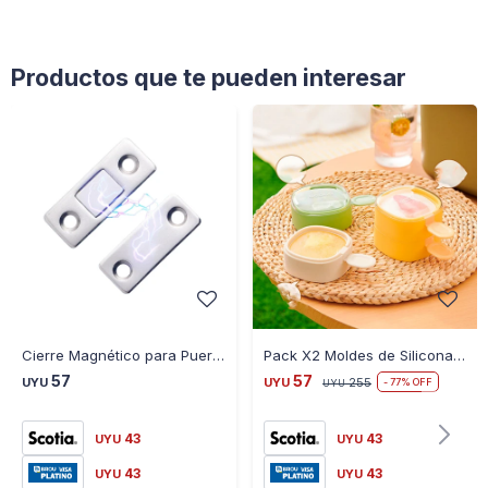
Productos que te pueden interesar
Cierre Magnético para Puerta 4MM
Pack X2 Moldes de Silicona Ecoco Apilable Ideal Helados Frutales
57
57
UYU
UYU
255
77
UYU
43
43
UYU
UYU
43
43
UYU
UYU