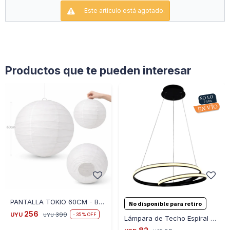
Este artículo está agotado.
Productos que te pueden interesar
PANTALLA TOKIO 60CM - BLANCO
No disponible para retiro
256
UYU
399
35
UYU
Lámpara de Techo Espiral 40W 46cm Luz LED 3000K 1108-02