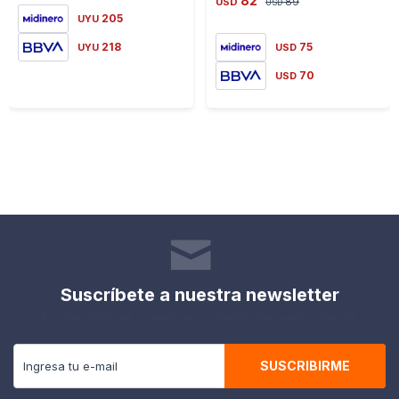
82
USD
89
USD
205
UYU
218
75
UYU
USD
70
USD
Suscríbete a nuestra newsletter
Recibe todas las novedades y ofertas de nuestra tienda.
SUSCRIBIRME