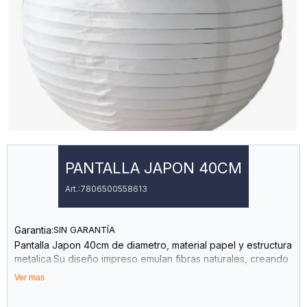
PANTALLA JAPON 40CM
7806500558613
Garantia:
SIN GARANTÍA
Pantalla Japon 40cm de diametro, material papel y estructura
metalica.Su diseño impreso emulan fibras naturales, creando
un efecto visual cálido y orgánico. Un diseño que respeta la
Ver mas
estética japonesa tradicional adaptada a la decoración
moderna.