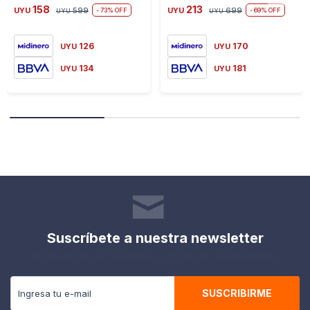
158
213
UYU
599
UYU
699
73
69
UYU
UYU
126
170
UYU
UYU
134
181
UYU
UYU
Suscríbete a nuestra newsletter
Recibe todas las novedades y ofertas de nuestra tienda.
SUSCRIBIRME