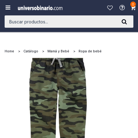
0

Home
Catálogo
Mamá y Bebé
Ropa de bebé