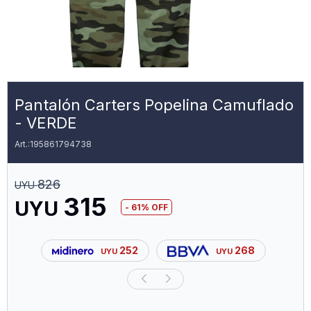
Pantalón Carters Popelina Camuflado
- VERDE
195861794738
826
UYU
315
UYU
61
252
268
UYU
UYU