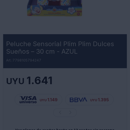
Peluche Sensorial Plim Plim Dulces
Sueños – 30 cm - AZUL
7798105794247
1.641
UYU
1.149
1.395
UYU
UYU
Ver planes de cuotas hasta en 12 cuotas sin recargo