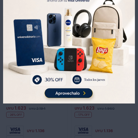
Productos que te pueden interesar
Set Mini Tablero Basketball Marcador Electrónico y Pelota
Set De Masas Play Doh Dinasaurio Formas Y Colores Ub
1.623
1.623
UYU
2.194
UYU
1.960
UYU
UYU
26
17
1.136
1.136
UYU
UYU