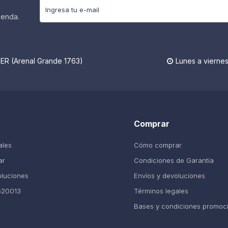
ienda.
R (Arenal Grande 1763)
Lunes a viernes

Comprar
ales
Cómo comprar
ar
Condiciones de Garantía
oluciones
Envíos y devoluciones
520013
Términos legales
Bases y condiciones promoc