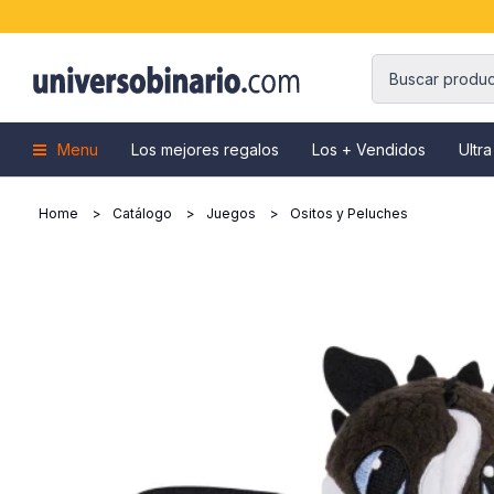
Menu
Los mejores regalos
Los + Vendidos
Ultra
Home
Catálogo
Juegos
Ositos y Peluches