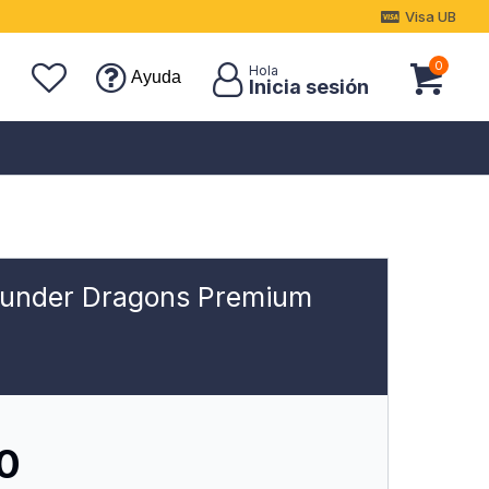
Visa UB
0
Ayuda
hunder Dragons Premium
10