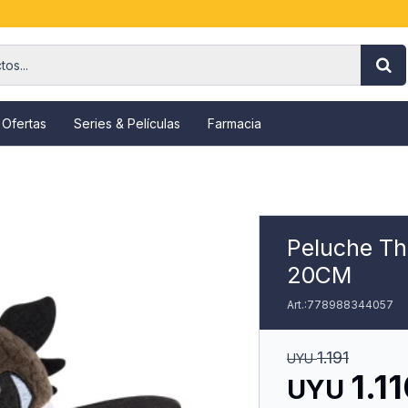
 Ofertas
Series & Películas
Farmacia
Peluche T
20CM
778988344057
1.191
UYU
1.1
UYU