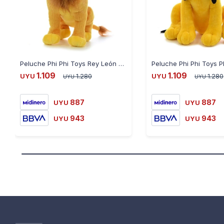
Peluche Phi Phi Toys Rey León Mufasa 25 cm
1.109
1.109
UYU
1.280
UYU
1.280
UYU
UYU
887
887
UYU
UYU
943
943
UYU
UYU