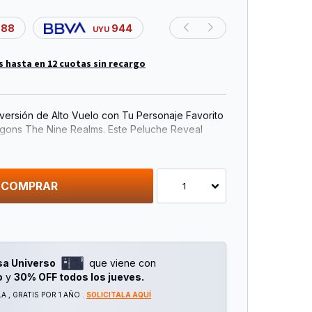
888
944
UYU
s hasta en 12 cuotas sin recargo
iversión de Alto Vuelo con Tu Personaje Favorito
ons The Nine Realms. Este Peluche Reveal
es Suave y Fácil de Abrazar, con Alas
lantera Izquierda en sus Manos para Calentarlo.
ase de Dragón. con un Material Supersuave y
COMPRAR
1
ste Dragón de Peluche se Parece al Valiente
Animada.
ción Dragons The Nine Realms y Colecciona a
, Thunder y Bubblehorn.
sa Universo
que viene con
o
y
30% OFF todos los jueves.
 , GRATIS POR 1 AÑO .
SOLICITALA AQUÍ