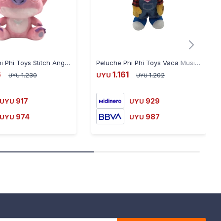
Peluche Phi Phi Toys Stitch Angel 22cm
Peluche Phi Phi Toys Vaca Musical Con Movimiento
6
1.161
1.230
UYU
1.202
UYU
UYU
917
929
UYU
UYU
974
987
UYU
UYU