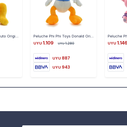
Peluche Phi Phi Toys Pluto Original 30 cm
Peluche Phi Phi Toys Donald Original 30 cm
1.109
1.14
UYU
1.280
UYU
UYU
887
UYU
943
UYU