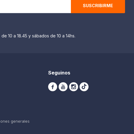
SUSCRIBIRME
 de 10 a 18.45 y sábados de 10 a 14hs.
Seguinos



iones generales