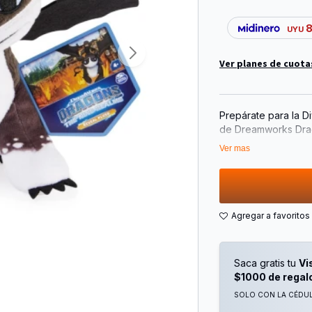
UYU
Ver planes de cuota
Prepárate para la D
de Dreamworks Drag
Premium de 20,3 cm 
Ver mas
Juguetonas.
Sostenga su Pata De
Heat Revelará su Cl
Detalles Cosidos, E
Dragón de la Serie 
Construye Tu Colec
Feathers, Plowhorn
Saca gratis tu
Vi
$1000 de regal
SOLO CON LA CÉDULA