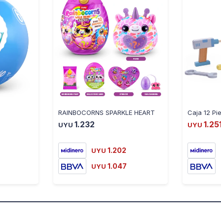
RAINBOCORNS SPARKLE HEART
1.232
1.25
UYU
UYU
1.202
UYU
1.047
UYU