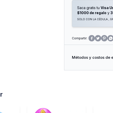
Saca gratis tu
Visa U
$1000 de regalo
y
3
SOLO CON LA CÉDULA , GR




Métodos y costos de 
r