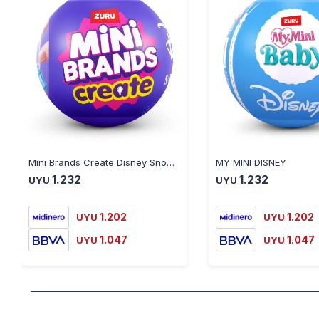
Mini Brands Create Disney Snow Globes
MY MINI DISNEY
1.232
1.232
UYU
UYU
1.202
1.202
UYU
UYU
1.047
1.047
UYU
UYU