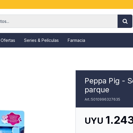
 Ofertas
Series & Películas
Farmacia
Peppa Pig - S
parque
5010996327635
1.24
UYU