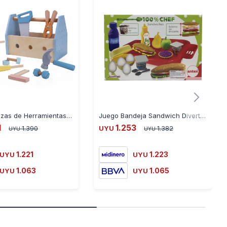
Caja 12 Piezas de Herramientas Wooder 1186 de Madera
Juego Bandeja Sandwich Divertido Sistema de Encastre
1
1.253
1.390
UYU
1.382
UYU
UYU
1.221
1.223
UYU
UYU
1.063
1.065
UYU
UYU