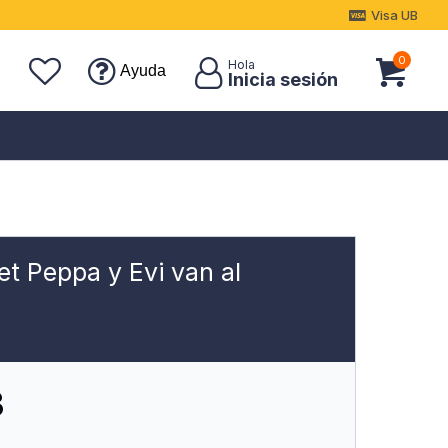
Visa UB
0
Ayuda
et Peppa y Evi van al
3