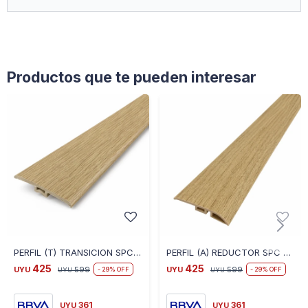
Productos que te pueden interesar
PERFIL (T) TRANSICION SPC 2.40 M LINEAL COLOR ROBLE CLARO O5002 - ROBLE CLARO
PERFIL (A) REDUCTOR SPC 2.40 M LINEAL COLOR ROBLE CLARO O5002 - ROBLE CLARO
425
425
UYU
599
UYU
599
29
29
UYU
UYU
361
361
UYU
UYU