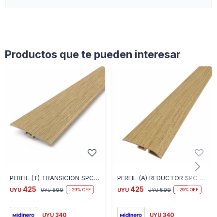
Productos que te pueden interesar
PERFIL (T) TRANSICION SPC 2.40 M LINEAL COLOR ROBLE CLARO O5002 - ROBLE CLARO
PERFIL (A) REDUCTOR SPC 2.40 M LINEAL COLOR ROBLE CLARO O5002 - ROBLE CLARO
425
425
UYU
599
UYU
599
29
29
UYU
UYU
340
340
UYU
UYU