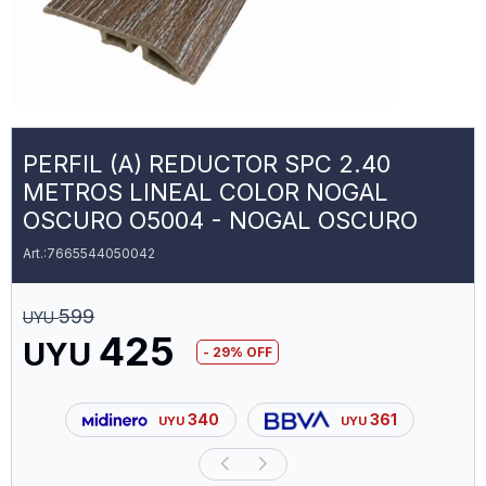
PERFIL (A) REDUCTOR SPC 2.40
METROS LINEAL COLOR NOGAL
OSCURO O5004 - NOGAL OSCURO
7665544050042
599
UYU
425
UYU
29
340
361
UYU
UYU