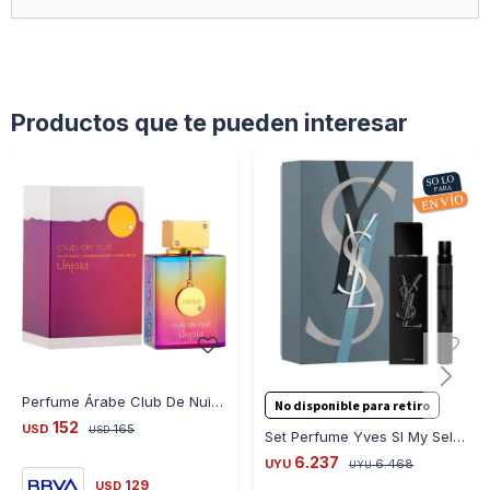
Productos que te pueden interesar
Perfume Árabe Club De Nuit Untold 100Ml By Armaf - MULTICOLOR
No disponible para retiro
152
USD
165
USD
Set Perfume Yves Sl My Self Le Perfumr Edp 40ML y 10ML
6.237
UYU
6.468
UYU
129
USD