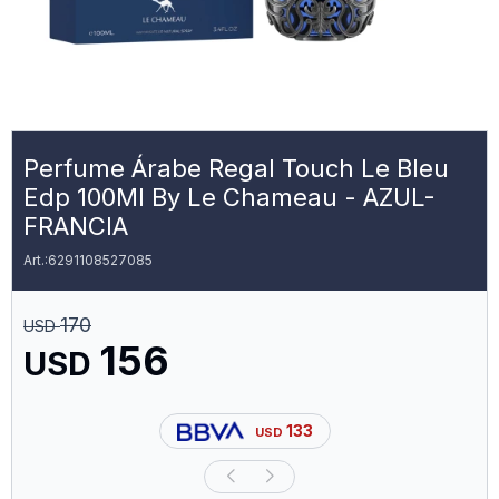
Perfume Árabe Regal Touch Le Bleu
Edp 100Ml By Le Chameau - AZUL-
FRANCIA
6291108527085
170
USD
156
USD
133
USD