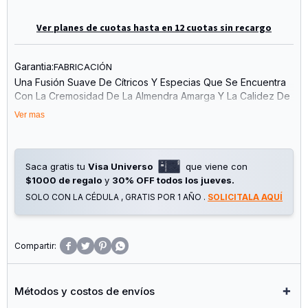
Ver planes de cuotas hasta en 12 cuotas sin recargo
Garantia:
FABRICACIÓN
Una Fusión Suave De Cítricos Y Especias Que Se Encuentra
Con La Cremosidad De La Almendra Amarga Y La Calidez De
La Vainilla. Una Fragancia Sofisticada, Serena Y
Ver mas
Magnéticamente Irresistible.
Notas De Salida: Heliotropo, Comino, Bergamota
Notas De Corazón: Almendra Amarga, Lavanda, Jazmín
Saca gratis tu
Visa Universo
que viene con
Notas De Fondo: Vainilla, Sándalo, Ámbar
$1000 de regalo
y
30% OFF todos los jueves.
SOLO CON LA CÉDULA , GRATIS POR 1 AÑO .
SOLICITALA AQUÍ




Métodos y costos de envíos