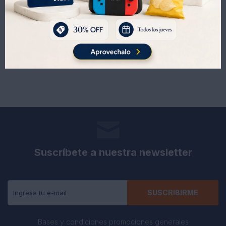
567
567
UYU
UYU
689
689
UYU
UYU
Suscríbete a nuestra newsletter
Recibe todas las novedades y ofertas de nuestra tienda.
SUSCRIBIRME
Bases y condiciones promociones generales