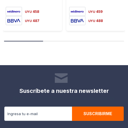
458
459
UYU
UYU
487
488
UYU
UYU
Suscríbete a nuestra newsletter
Recibe todas las novedades y ofertas de nuestra tienda.
SUSCRIBIRME