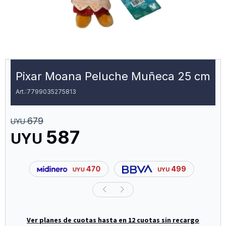
Pixar Moana Peluche Muñeca 25 cm
7799035275813
679
UYU
587
UYU
470
499
UYU
UYU
Ver planes de cuotas hasta en 12 cuotas sin recargo