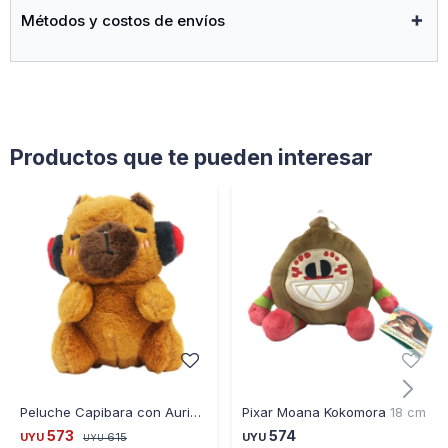
Métodos y costos de envíos
Para Quienes Buscan Un Regalo Significativo Y Duradero. Su
Tamaño Compacto Y Su Atractivo Diseño La Convierten En
Un Elemento Esencial En La Colección De Juguetes De
Cualquier Niña.
Productos que te pueden interesar
Peluche Capibara con Auriculares 23CM
Pixar Moana Kokomora 18 cm
573
574
UYU
615
UYU
UYU