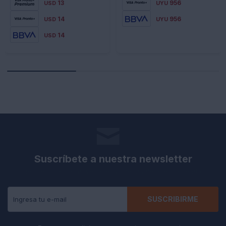
13
956
USD
UYU
14
956
USD
UYU
14
USD
Suscríbete a nuestra newsletter
Recibe todas las novedades y ofertas de nuestra tienda.
SUSCRIBIRME