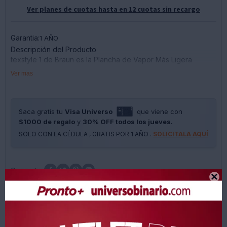
Ver planes de cuotas hasta en 12 cuotas sin recargo
Garantia:
1 AÑO
Descripción del Producto
texstyle 1 de Braun es la Plancha de Vapor Más Ligera
Diseñada para Realizar un Planchado Sencillo y Rápido.
Ver mas
Cuenta con Superceramic y un Revestimiento Antiadherente
de Alta Calidad para un Planchado Suave.
planchado Ligero y Rápido
para Que Planchar Sea un Placer sin Esfuerzo,
Saca gratis tu
Visa Universo
que viene con
Especialmente Cuando se Tiene Mucho Que Planchar
$1000 de regalo
y
30% OFF todos los jueves.
SOLO CON LA CÉDULA , GRATIS POR 1 AÑO .
SOLICITALA AQUÍ
calentamiento Rápido
plancha Preparada a Máxima Temperatura en 35 Segundos.
revestimiento Antiadherente de la Suela





para un Deslizamiento Excepcional Sobre Todas las Prendas
Aptas para Planchar
Métodos y costos de envíos
punta de Precisión
te Permite Eliminar Fácilmente las Arrugas Más Difíciles de las