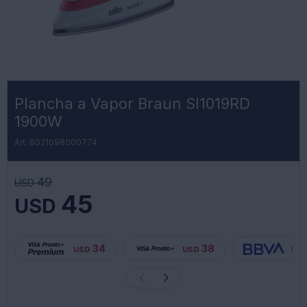
Plancha a Vapor Braun SI1019RD
1900W
8021098000774
49
USD
45
USD
34
38
USD
USD
US