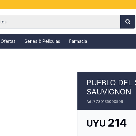
 Ofertas
Series & Películas
Farmacia
PUEBLO DEL
SAUVIGNON
7730135000509
214
UYU