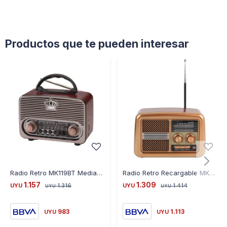
Productos que te pueden interesar
Radio Retro MK119BT Mediana Bluetooth Batería Recargable Ub
Radio Retro Recargable MK499-BT Am fm usb bt tf
1.157
1.309
UYU
1.316
UYU
1.414
UYU
UYU
983
1.113
UYU
UYU