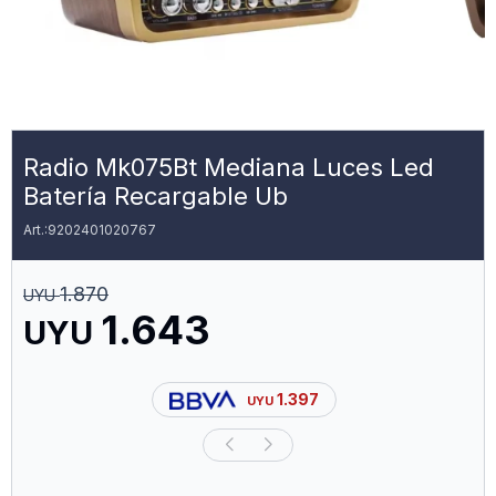
Radio Mk075Bt Mediana Luces Led
Batería Recargable Ub
9202401020767
1.870
UYU
1.643
UYU
1.397
UYU