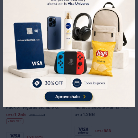
Productos que te pueden interesar
Pack X4 Figuras Stumble Guys SG3204 1 Sorpresa - PACK-2
Muñeco Bebote Marina Pau Cuco Baby Nature Edition 28 cm
1.255
1.266
UYU
1.554
UYU
UYU
19
886
UYU
879
UYU