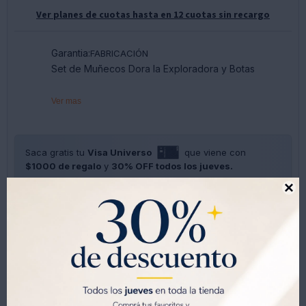
Ver planes de cuotas hasta en 12 cuotas sin recargo
Garantia:
FABRICACIÓN
Set de Muñecos Dora la Exploradora y Botas
Ver mas
Saca gratis tu
Visa Universo
que viene con
$1000 de regalo
y
30% OFF todos los jueves.
SOLO CON LA CÉDULA , GRATIS POR 1 AÑO .
SOLICITALA AQUÍ





Métodos y costos de envíos