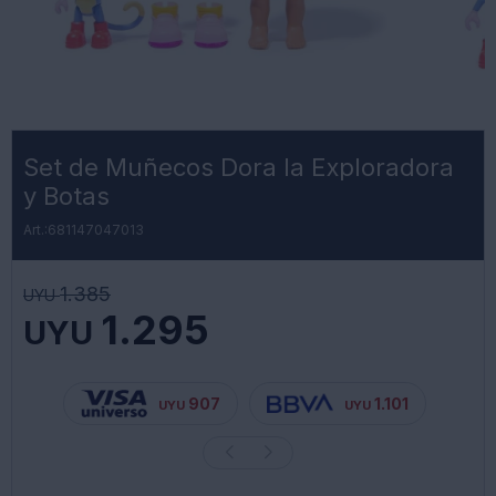
Set de Muñecos Dora la Exploradora
y Botas
681147047013
1.385
UYU
1.295
UYU
907
1.101
UYU
UYU