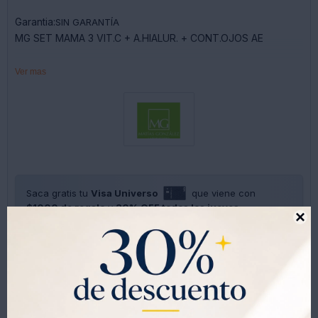
Garantia:
SIN GARANTÍA
MG SET MAMA 3 VIT.C + A.HIALUR. + CONT.OJOS AE
Enriquecidos
Ver mas
Concentrado de Vitamina C - Concentrado de Ácido
Hialurónico - Concentrado de Retinol
Sorprendé a mamá en su día con un detalle que realmente
va a disfrutar: un set de cuidado facial pensado para mimarla,
cuidarla y hacerla sentir especial todos los días.
Saca gratis tu
Visa Universo
que viene con
Este combo combina tratamiento y bienestar, con fórmulas
$1000 de regalo
y
30% OFF todos los jueves.
que ayudan a hidratar, nutrir y mejorar la apariencia de la

piel, ideal para regalar belleza y amor en un solo producto.
SOLO CON LA CÉDULA , GRATIS POR 1 AÑO .
SOLICITALA AQUÍ
Además, viene acompañado de una presentación elegante,
lista para regalar.



