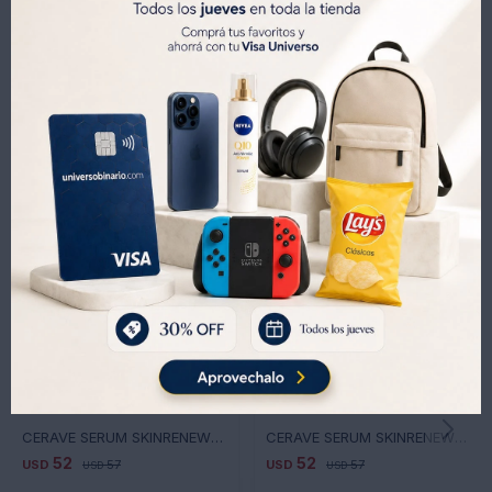
Métodos y costos de envíos
Productos que te pueden interesar
CERAVE SERUM SKINRENEW VIT C 1 OZ /30ML
CERAVE SERUM SKINRENEW RETINOL 1 OZ /30ML
52
52
USD
57
USD
57
USD
USD