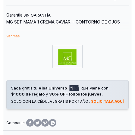
Garantia:
SIN GARANTÍA
MG SET MAMA 1 CREMA CAVIAR + CONTORNO DE OJOS
Línea Insigne
Ver mas
Antiarrugas - Afirmante - Nutritiva
Sorprendé a mamá en su día con un detalle que realmente
va a disfrutar: un set de cuidado facial pensado para mimarla,
cuidarla y hacerla sentir especial todos los días.
Este combo combina tratamiento y bienestar, con fórmulas
Saca gratis tu
Visa Universo
que viene con
que ayudan a hidratar, nutrir y mejorar la apariencia de la
$1000 de regalo
y
30% OFF todos los jueves.
piel, ideal para regalar belleza y amor en un solo producto.
Además, viene acompañado de una presentación elegante,
SOLO CON LA CÉDULA , GRATIS POR 1 AÑO .
SOLICITALA AQUÍ
lista para regalar.



