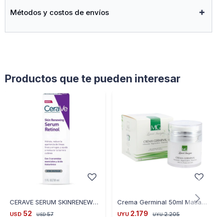
Métodos y costos de envíos
Productos que te pueden interesar
CERAVE SERUM SKINRENEW RETINOL 1 OZ /30ML
Crema Germinal 50ml Matias Gonzalez con FPS 15+
52
2.179
USD
57
UYU
2.205
USD
UYU