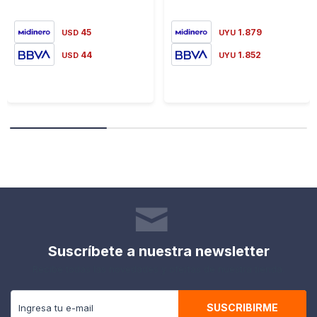
45
1.879
USD
UYU
44
1.852
USD
UYU
Suscríbete a nuestra newsletter
Recibe todas las novedades y ofertas de nuestra tienda.
SUSCRIBIRME