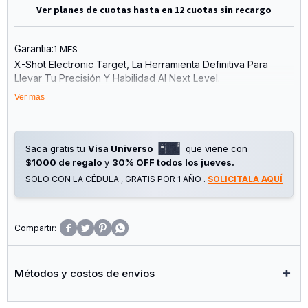
Ver planes de cuotas hasta en 12 cuotas sin recargo
Garantia:
1 MES
X-Shot Electronic Target, La Herramienta Definitiva Para
Llevar Tu Precisión Y Habilidad Al Next Level.
Este Innovador Sistema Ofrece Información De Los Disparos
Ver mas
En Tiempo Real, Un Sistema De Puntuación En Directo Y
Modos En Solitario Y Multijugador Para Que Disfrutes Como
Nunca. Su Función De Reinicio Automático Garantiza Una
Práctica Ininterrumpida, Mientras Que Los Efectos De Sonido
Saca gratis tu
Visa Universo
que viene con
Envolventes Elevan Cada Sesión De Entrenamiento A Su
$1000 de regalo
y
30% OFF todos los jueves.
Máxima Expresión. Disfrutá De La Ventaja Competitiva Que
SOLO CON LA CÉDULA , GRATIS POR 1 AÑO .
SOLICITALA AQUÍ
Necesitás Con La Vanguardista Tecnología X Shot Pro.




Métodos y costos de envíos