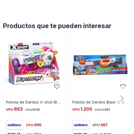
Productos que te pueden interesar
Pistola de Dardos X-shot Blastercorn Unicornio 16 Dardos
Pistola de Dardos Blast 12 Dardos con Accesorios
863
1.209
UYU
949
UYU
1.251
UYU
UYU
690
967
UYU
UYU