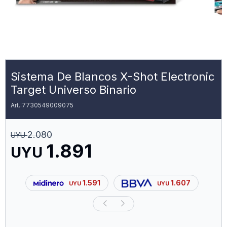
Sistema De Blancos X-Shot Electronic
Target Universo Binario
7730549009075
2.080
UYU
1.891
UYU
1.591
1.607
UYU
UYU