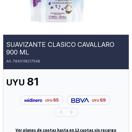
SUAVIZANTE CLASICO CAVALLARO
900 ML
7840118217548
81
UYU
65
69
UYU
UYU
Ver planes de cuotas hasta en 12 cuotas sin recargo