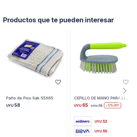
Productos que te pueden interesar
Paño de Piso Sak 55X65
CEPILLO DE MANO PARA LIMPIEZA 3567
58
65
UYU
UYU
79
17
UYU
52
UYU
55
UYU