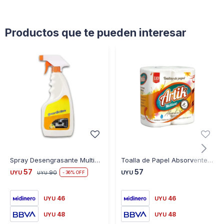
Productos que te pueden interesar
Spray Desengrasante Multiusos 500ML
Toalla de Papel Absorvente Artik 2 X 55
57
57
UYU
90
UYU
36
UYU
46
46
UYU
UYU
48
48
UYU
UYU