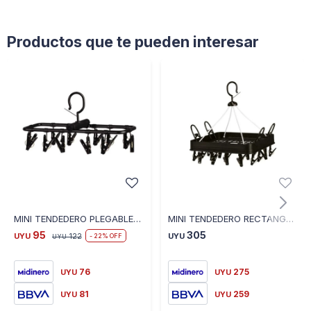
Productos que te pueden interesar
MINI TENDEDERO PLEGABLE NEGRO 12121006132
MINI TENDEDERO RECTANGULAR PLEGABLE NEGRO
95
305
UYU
122
UYU
22
UYU
76
275
UYU
UYU
81
259
UYU
UYU