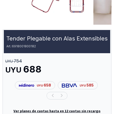
Tender Plegable con Alas Extensibles
6918001800182
754
UYU
688
UYU
658
585
UYU
UYU
Ver planes de cuotas hasta en 12 cuotas sin recargo