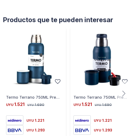
Productos que te pueden interesar
Termo Terrano 750ML Premium Slim - AZUL
Termo Terrano 750ML Premium - AZUL
1.521
1.521
UYU
1.690
UYU
1.690
UYU
UYU
1.221
1.221
UYU
UYU
1.293
1.293
UYU
UYU