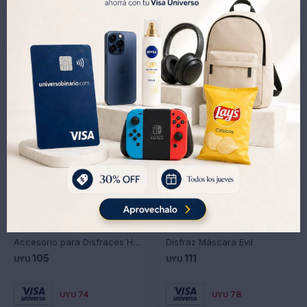
Productos que te pueden interesar
Accesorio para Disfraces Hacha Doble HE0022
Disfraz Máscara Evil
105
111
UYU
UYU
74
78
UYU
UYU