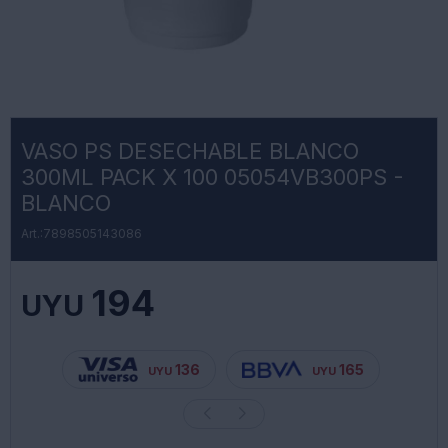
VASO PS DESECHABLE BLANCO
300ML PACK X 100 05054VB300PS -
BLANCO
7898505143086
194
UYU
136
165
UYU
UYU