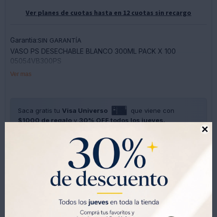
Ver planes de cuotas hasta en 12 cuotas sin recargo
Garantia:
SIN GARANTÍA
VASO PS DESECHABLE BLANCO 300ML PACK X 100
05054VB300PS
Ver mas
Saca gratis tu
Visa Universo
que viene con
$1000 de regalo
y
30% OFF todos los jueves.

SOLO CON LA CÉDULA , GRATIS POR 1 AÑO .
SOLICITALA AQUÍ




Métodos y costos de envíos