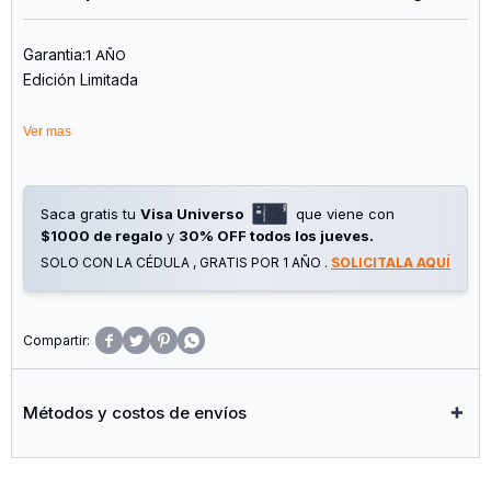
Garantia:
1 AÑO
Edición Limitada
Vaso Térmico de Acero Inoxidable Terrano de 500 Ml. su
Ver mas
Estructura de Acero Inoxidable de Doble Pared Ayuda a
Conservar por Más Tiempo la Temperatura de tus Bebidas
Favoritas, Brindando una Experiencia Práctica y Confortable
Tanto en la Oficina, el Hogar, Viajes o Actividades al Aire
Saca gratis tu
Visa Universo
que viene con
Libre.
$1000 de regalo
y
30% OFF todos los jueves.
SOLO CON LA CÉDULA , GRATIS POR 1 AÑO .
SOLICITALA AQUÍ
Su Diseño Moderno y Sofisticado Convierte a Este Vaso en
Mucho Más Que un Accesorio: es una Opción Premium para
Quienes Buscan Estilo y Rendimiento en un Solo Producto. la
Tapa Acrílica Desmontable Permite un Uso Cómodo y una




Limpieza Sencilla, Mientras Que su Formato Ergonómico
Facilita el Transporte y el Agarre Diario.
Métodos y costos de envíos
Como Detalle Diferencial, Incorpora un Práctico Destapador
en su Base, Sumando Versatilidad y Funcionalidad para
Reuniones, Salidas o Cualquier Ocasión Especial. su Tamaño