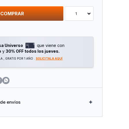
COMPRAR
1
sa Universo
que viene con
o
y
30% OFF todos los jueves.
 , GRATIS POR 1 AÑO .
SOLICITALA AQUÍ


 de envíos