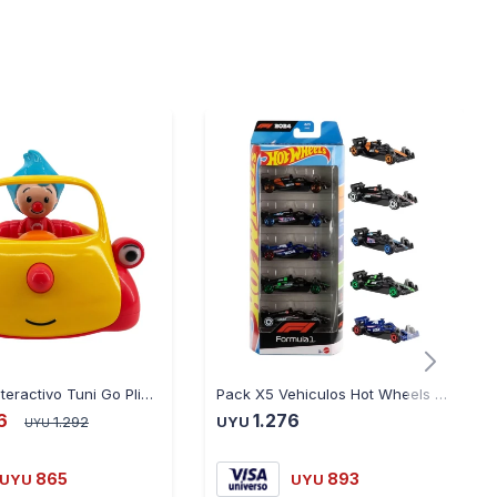
Vehículo Interactivo Tuni Go Plim Plim con Luces y Sonido - NARANJA
Pack X5 Vehiculos Hot Wheels JGF58 F1 Racing
6
1.276
1.292
UYU
UYU
865
893
UYU
UYU