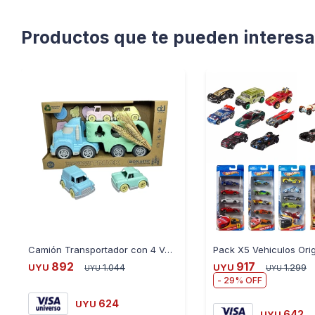
Productos que te pueden interesa
Camión Transportador con 4 Vehículos - VERDE
892
917
UYU
1.044
UYU
1.299
UYU
UYU
29
624
UYU
642
UYU