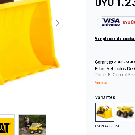
1.2
UYU
8
UYU
Ver planes de cuota
Garantia:
FABRICACI
Estos Vehículos De
Tener El Control En
Acción Moviendo Y 
Ver mas
Como Si Fueran Real
Conocidas Por Su Al
Variantes
Están Construidos P
Jugar En Interiores
Vehículo Con Licenci
CARGADORA