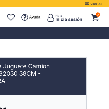
Visa UB
0
Ayuda
e Juguete Camion
r 82030 38CM -
RA