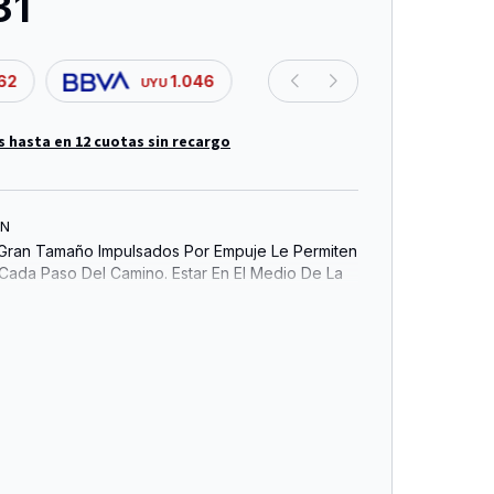
31
62
1.046
UYU
s hasta en 12 cuotas sin recargo
ÓN
 Gran Tamaño Impulsados Por Empuje Le Permiten
 Cada Paso Del Camino. Estar En El Medio De La
Colocando Los Cubos Articulados Del Vehículo
es. Las Máquinas Caterpillar Reales Son
ta Calidad Y Estos Juguetes No Son Diferentes,
ara Resistir Los Elementos Y Son Perfectos Para
 O Exteriores Caminón Volquete Articulado. 38 Cm.
a Caterpilar. Ruedas Libres.