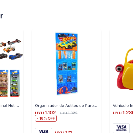
r
Pack X5 Vehiculos Original Hot Wheels Coleccionables
Organizador de Autitos de Pared Hot Wheels
1.102
1.23
UYU
1.322
UYU
UYU
16
771
UYU