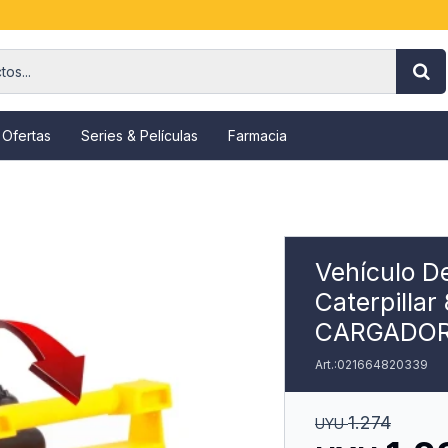
 Ofertas
Series & Películas
Farmacia
Vehículo D
Caterpilla
CARGADO
021664820339
1.274
UYU