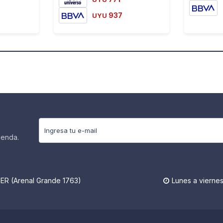
937
UYU
ienda.
R (Arenal Grande 1763)
Lunes a viernes
