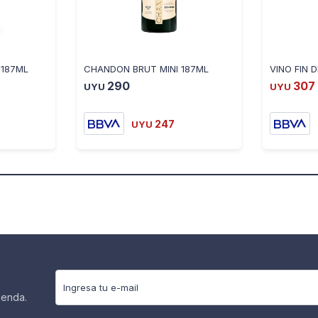
 187ML
CHANDON BRUT MINI 187ML
290
307
UYU
UYU
247
UYU
ienda.