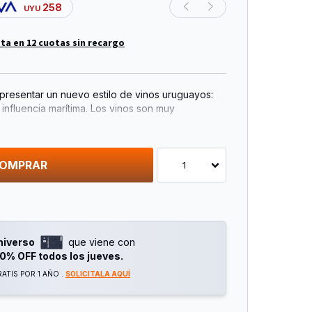
258
UYU
ta en 12 cuotas sin recargo
 presentar un nuevo estilo de vinos uruguayos:
 influencia marítima. Los vinos son muy
s y traen nuevas experiencias gustativas,
onsumidores que quieren experimentar lo que la
e aportar a los vinos uruguayos.
OMPRAR
1
niverso
que viene con
0% OFF todos los jueves.
ATIS POR 1 AÑO .
SOLICITALA AQUÍ