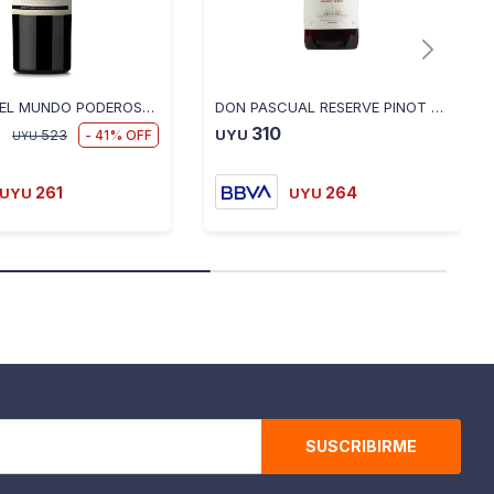
VINO FIN DEL MUNDO PODEROSA MALBEC 750 ML
DON PASCUAL RESERVE PINOT NOIR
310
41
523
UYU
UYU
261
264
UYU
UYU
SUSCRIBIRME