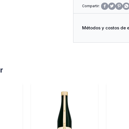




Métodos y costos de 
r