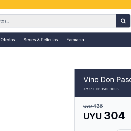
 Ofertas
Series & Películas
Farmacia
Vino Don Pasc
7730135003685
436
UYU
304
UYU