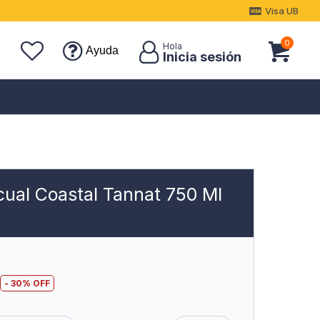
Visa UB
0
Ayuda
ual Coastal Tannat 750 Ml
30