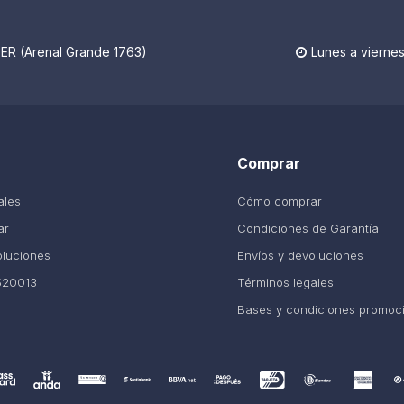
R (Arenal Grande 1763)
Lunes a viernes

Comprar
ales
Cómo comprar
ar
Condiciones de Garantía
oluciones
Envíos y devoluciones
520013
Términos legales
Bases y condiciones promoc