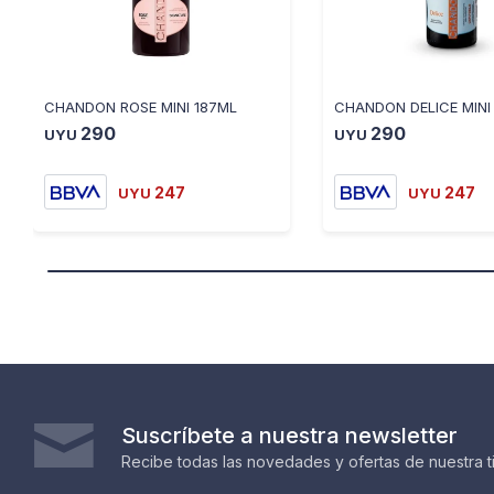
CHANDON ROSE MINI 187ML
CHANDON DELICE MINI
290
290
UYU
UYU
247
247
UYU
UYU
Suscríbete a nuestra newsletter
Recibe todas las novedades y ofertas de nuestra t