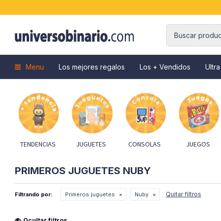
Menu
Los mejores regalos
Los + Vendidos
Ultra
TENDENCIAS
JUGUETES
CONSOLAS
JUEGOS
PRIMEROS JUGUETES NUBY
Quitar filtros
Filtrando por:
Primeros juguetes
Nuby
Ocultar filtros