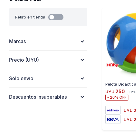
Retiro en tienda
Marcas
Precio
(UYU)
Solo envío
250
UYU
UY
Descuentos Insuperables
20
UYU
2
UYU