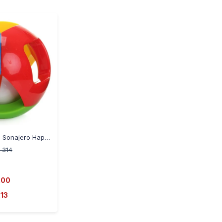
-
+
Pelota Didactica Sonajero Happy Ball
314
U
200
13