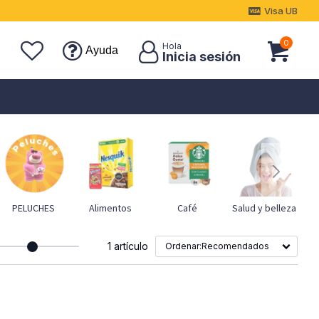
Visa UB
0
Ayuda
PELUCHES
Alimentos
Café
Salud y belleza
1 artículo
Recomendados