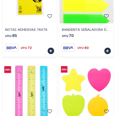
-
+
-
+
NOTAS ADHESIVAS 76X76
BANDERITA SEÑALADORA DELI 5 COLORES
85
70
UYU
UYU
72
60
UYU
UYU

