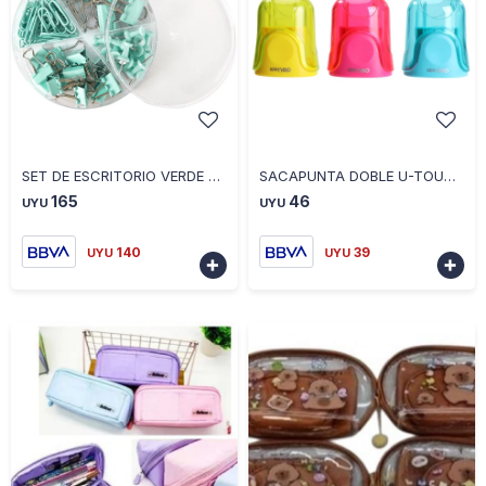
-
+
-
+
SET DE ESCRITORIO VERDE PASTEL DELI
SACAPUNTA DOBLE U-TOUCH DELI
165
46
UYU
UYU
140
39
UYU
UYU

