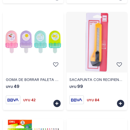
-
+
-
+
GOMA DE BORRAR PALETA DE HELADO DELI
SACAPUNTA CON RECIPIENTE CHIC DELI
49
99
UYU
UYU
42
84
UYU
UYU

