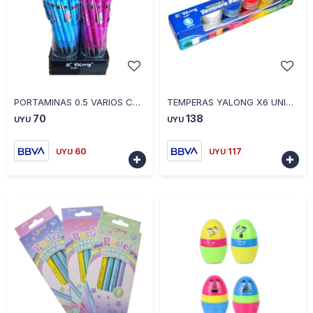
-
+
-
+
PORTAMINAS 0.5 VARIOS COLORES
TEMPERAS YALONG X6 UNIDADES 830003-6
70
138
UYU
UYU
60
117
UYU
UYU

