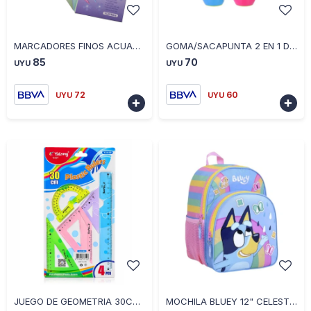
-
+
-
+
MARCADORES FINOS ACUARELABLES COLORES PASTELES
GOMA/SACAPUNTA 2 EN 1 DISEÑOS DIVERTIDOS
85
70
UYU
UYU
72
60
UYU
UYU


-
+
-
+
JUEGO DE GEOMETRIA 30CM 88150
MOCHILA BLUEY 12" CELESTE ARCOIRIS 72411 - CELESTE