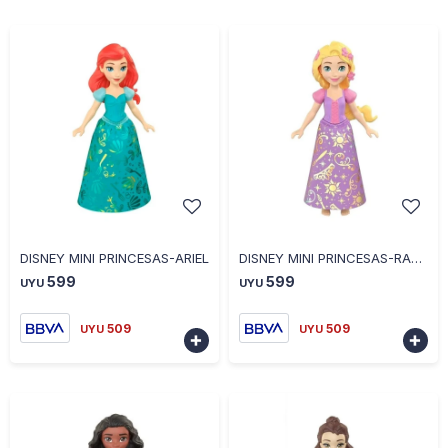
-
+
-
+
DISNEY MINI PRINCESAS-ARIEL
DISNEY MINI PRINCESAS-RAPUNZEL
599
599
UYU
UYU
509
509
UYU
UYU

