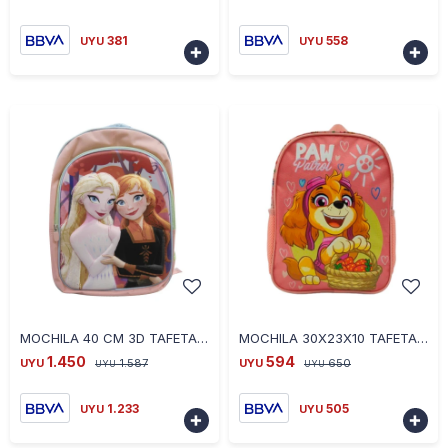
381
558
UYU
UYU


-
+
-
+
MOCHILA 40 CM 3D TAFETA FROZEN MENTA
MOCHILA 30X23X10 TAFETA PAW FEM CORAL
1.450
594
UYU
1.587
UYU
650
UYU
UYU
1.233
505
UYU
UYU

