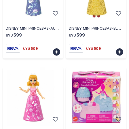
-
+
-
+
DISNEY MINI PRINCESAS-AURPRA
DISNEY MINI PRINCESAS-BLANCA NIEVIES
599
599
UYU
UYU
509
509
UYU
UYU


-
+
-
+