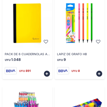
-
+
-
+
PACK DE 6 CUADERNOLAS AMARILLAS 96 HOJAS TAPADURA 4832853
LAPIZ DE GRAFO HB
1.048
9
UYU
UYU
891
8
UYU
UYU

