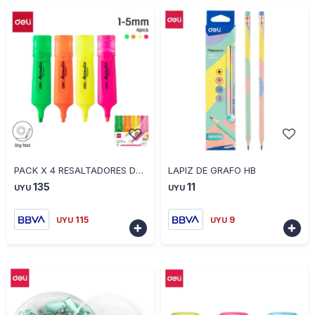
-
+
-
+
PACK X 4 RESALTADORES DELI ACCENT
LAPIZ DE GRAFO HB
135
11
UYU
UYU
115
9
UYU
UYU

