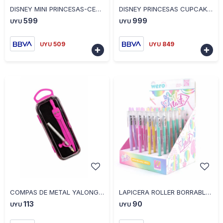
DISNEY MINI PRINCESAS-CENICIENTA
DISNEY PRINCESAS CUPCAKES TRANSFORMABLE A FALDA SURTIDOS
599
999
UYU
UYU
509
849
UYU
UYU


-
+
-
+
COMPAS DE METAL YALONG CON LAPIZ VARIOS COLORES
LAPICERA ROLLER BORRABLES CON GLITTER REF
113
90
UYU
UYU