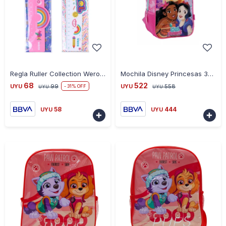
-
+
-
+
Regla Ruller Collection Wero 15 cm
Mochila Disney Princesas 30 cm Básica - ROSA
68
522
UYU
99
UYU
558
31
UYU
UYU
58
444
UYU
UYU

