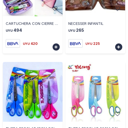
-
+
-
+
CARTUCHERA CON CIERRE REPARTICIONES COLORES SURTIDOS
NECESSER INFANTIL
494
265
UYU
UYU
420
225
UYU
UYU


-
+
-
+