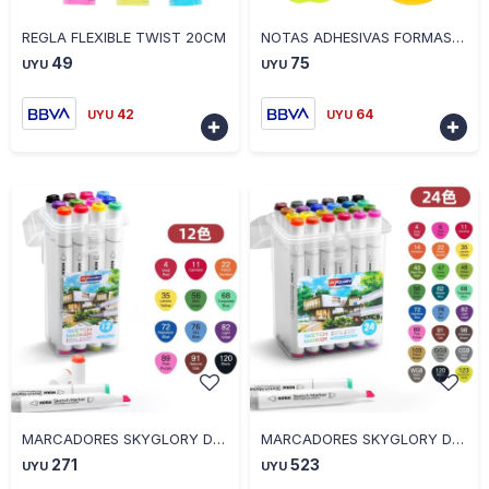
-
+
-
+
REGLA FLEXIBLE TWIST 20CM
NOTAS ADHESIVAS FORMAS SURTIDAS 76X76
49
75
UYU
UYU
42
64
UYU
UYU


-
+
-
+
MARCADORES SKYGLORY DOBLE PUNTA 12 UNIDADES
MARCADORES SKYGLORY DOBLE PUNTA 24 UNIDADES
271
523
UYU
UYU