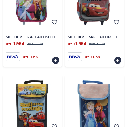
-
+
-
+
MOCHILA CARRO 40 CM 3D TAFETA C/BRILLO FROZEN VIO
MOCHILA CARRO 40 CM 3D TAFETA CARS GRIS
1.954
1.954
UYU
2.268
UYU
2.268
UYU
UYU
1.661
1.661
UYU
UYU

