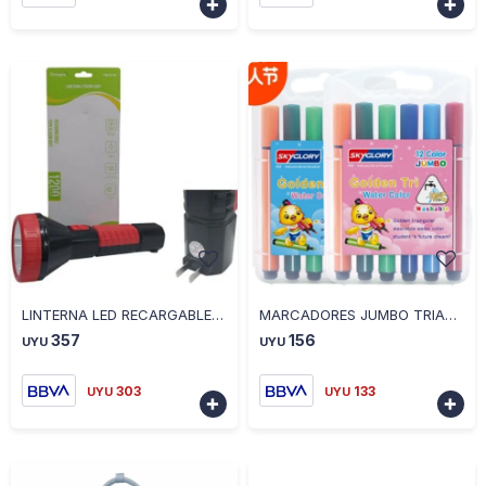


-
+
-
+
LINTERNA LED RECARGABLE 23CM
MARCADORES JUMBO TRIANGULARES 12 UNIDADES
357
156
UYU
UYU
303
133
UYU
UYU

