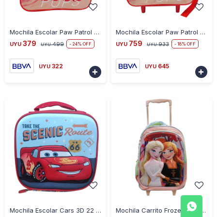
-
+
-
+
Mochila Escolar Paw Patrol 30 cm - CORAL
Mochila Escolar Paw Patrol 30CM con Carrito - CORAL
379
759
UYU
499
UYU
933
24
18
UYU
UYU
322
645
UYU
UYU


-
+
-
+
Mochila Escolar Cars 3D 22 cm
Mochila Carrito Frozen 40 cm 3D en Tafeta