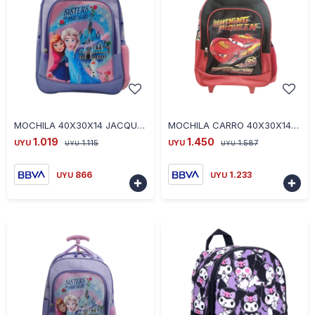
-
+
-
+
MOCHILA 40X30X14 JACQUARD FROZEN LILA
MOCHILA CARRO 40X30X14 JACQUARD CARS NEGRO
1.019
1.450
UYU
1.115
UYU
1.587
UYU
UYU
866
1.233
UYU
UYU

