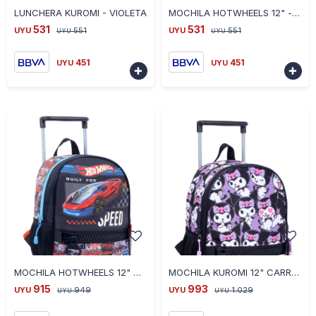
LUNCHERA KUROMI - VIOLETA
MOCHILA HOTWHEELS 12" - CELESTE
531
531
UYU
551
UYU
551
UYU
UYU
451
451
UYU
UYU


-
+
-
+
MOCHILA HOTWHEELS 12" CARRO - CELESTE
MOCHILA KUROMI 12" CARRO - VIOLETA
915
993
UYU
949
UYU
1.029
UYU
UYU