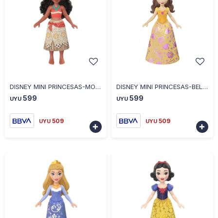
-
+
-
+
DISNEY MINI PRINCESAS-MOANA
DISNEY MINI PRINCESAS-BELLA
599
599
UYU
UYU
509
509
UYU
UYU

