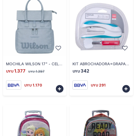
-
+
-
+
MOCHILA WILSON 17" - CELESTE
KIT ABROCHADORA+GRAPAS+SACA GRAPAS COLOR SURTIDO REF,E0357
1.377
342
UYU
1.397
UYU
UYU
1.170
291
UYU
UYU

