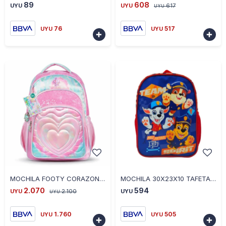
89
608
UYU
UYU
617
UYU
76
517
UYU
UYU


-
+
-
+
MOCHILA FOOTY CORAZON 18" - ROSADO
MOCHILA 30X23X10 TAFETA PAW TEAM AZUL
2.070
594
UYU
2.100
UYU
UYU
1.760
505
UYU
UYU

