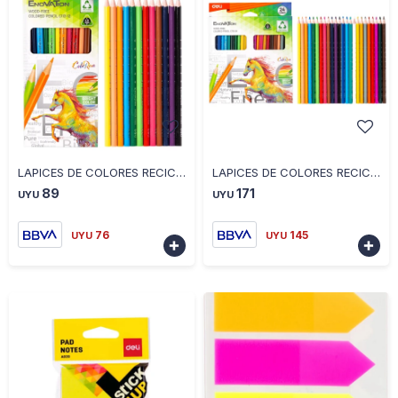
-
+
-
+
LAPICES DE COLORES RECICLADOS DELI X 12 UNIDADES
LAPICES DE COLORES RECICLADOS DELI X 24 UNIDADES
89
171
UYU
UYU
76
145
UYU
UYU

