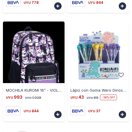
778
844
UYU
UYU


-
+
-
+
MOCHILA KUROMI 16" - VIOLETA
Lápiz con Goma Wero Dinosaurios
993
43
UYU
1.029
UYU
99
56
UYU
UYU
844
37
UYU
UYU

