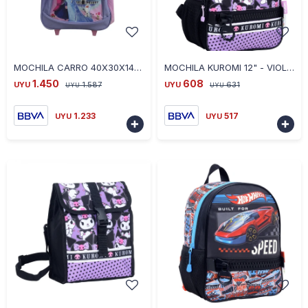
-
+
-
+
MOCHILA CARRO 40X30X14 JACQUARD FROZEN LILA
MOCHILA KUROMI 12" - VIOLETA
1.450
608
UYU
1.587
UYU
631
UYU
UYU
1.233
517
UYU
UYU


-
+
-
+