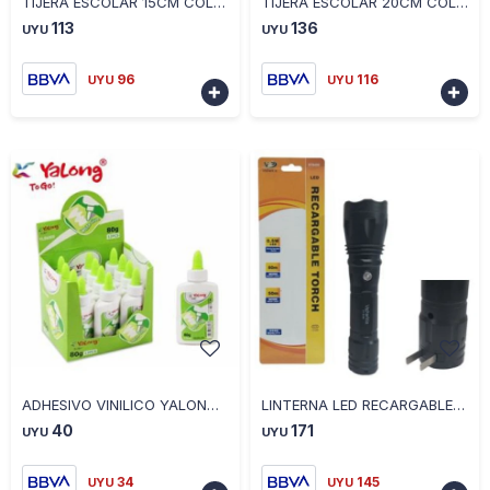
TIJERA ESCOLAR 15CM COLORES SURTIDOS
TIJERA ESCOLAR 20CM COLORES SURTIDOS
113
136
UYU
UYU
96
116
UYU
UYU


-
+
-
+
ADHESIVO VINILICO YALONG 80G
LINTERNA LED RECARGABLE 20CM
40
171
UYU
UYU
34
145
UYU
UYU