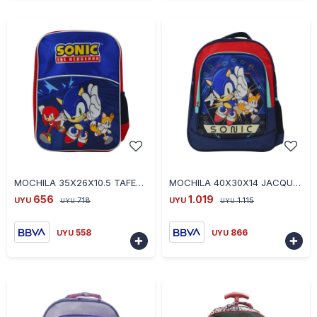
-
+
-
+
MOCHILA 35X26X10.5 TAFETA SONIC AZUL
MOCHILA 40X30X14 JACQUARD SONIC AZUL
656
1.019
UYU
718
UYU
1.115
UYU
UYU
558
866
UYU
UYU

