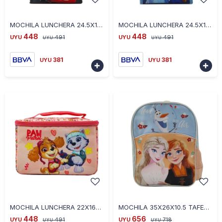
-
+
-
+
MOCHILA LUNCHERA 24.5X17.5X12 CARS RADIATOR ROJO
MOCHILA LUNCHERA 24.5X17.5X12 FROZEN PETROLEO
448
448
UYU
491
UYU
491
UYU
UYU
381
381
UYU
UYU


-
+
-
+
MOCHILA LUNCHERA 22X16X18 PAW PATROL F SALMON
MOCHILA 35X26X10.5 TAFETA FROZEN SALMON
448
656
UYU
491
UYU
718
UYU
UYU