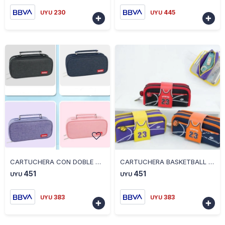
230
445
UYU
UYU


-
+
-
+
CARTUCHERA CON DOBLE CIERRE COLORES SURTIDOS
CARTUCHERA BASKETBALL CON CIERRE VARIOS COLORES
451
451
UYU
UYU
383
383
UYU
UYU

