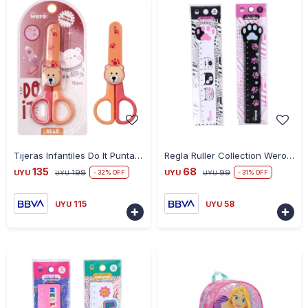
-
+
-
+
Tijeras Infantiles Do It Punta Redonda
Regla Ruller Collection Wero Paw Sitive
135
68
UYU
199
UYU
99
32
31
UYU
UYU
115
58
UYU
UYU

