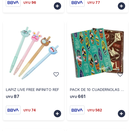
96
77
UYU
UYU


-
+
-
+
LAPIZ LIVE FREE INFINITO REF
PACK DE 10 CUADERNOLAS DISEÑOS VARIOS 70 HOJAS RAYADAS 4834297
87
661
UYU
UYU
74
562
UYU
UYU

