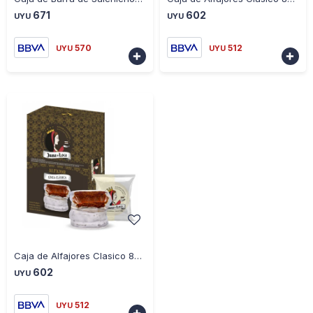
671
602
UYU
UYU
570
512
UYU
UYU


-
+
Caja de Alfajores Clasico 80 Grs de Chocolate Blanco
602
UYU
512
UYU