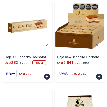
-
+
-
+
Caja X6 Bocadito Cachafaz Marroc con Crocante
Caja X54 Bocadito Cachafaz Marroc con Crocante
282
2.661
UYU
399
UYU
2.899
29
UYU
UYU
240
2.262
UYU
UYU

