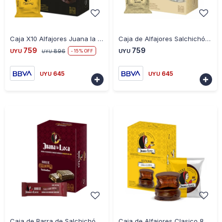
-
+
-
+
Caja X10 Alfajores Juana la Loca Salchichón de Chocolate
Caja de Alfajores Salchichón de Chocolate Blanco
759
759
UYU
896
UYU
15
UYU
645
645
UYU
UYU


-
+
-
+
Caja de Barra de Salchichón de Chocolate Negro
Caja de Alfajores Clasico 80 Grs de Chocolate Negro