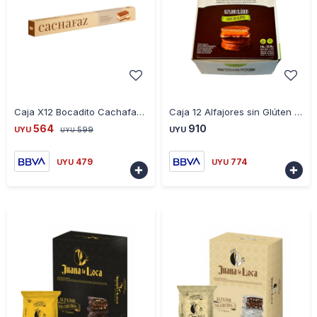
-
+
-
+
Caja X12 Bocadito Cachafaz Marroc con Crocante
Caja 12 Alfajores sin Glúten Juana la Loca Dulce de Leche
564
910
UYU
599
UYU
UYU
479
774
UYU
UYU

