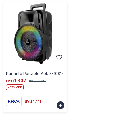
-
+
Parlante Portable Aek S-10814
1.307
UYU
2.100
UYU
37
1.111
UYU
