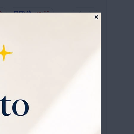
3
65
UYU

ta en 12 cuotas sin recargo
TO
es Rodajas Rio De La Plata 300 Gr
OMPRAR
1
niverso
que viene con
0% OFF todos los jueves.