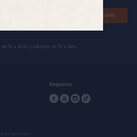
SUSCRIBIRME
 de 10 a 18.45 y sábados de 10 a 14hs.
Seguinos



iones generales