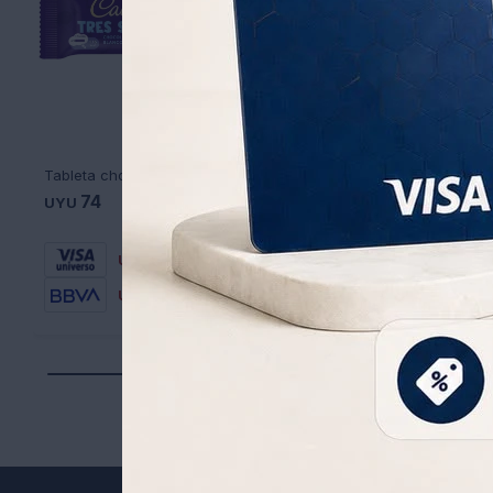
Tableta chocolate tres sueños U663 25GR sin gluten - AZUL
74
75
2
UYU
UYU
99
UYU
52
53
UYU
UYU
63
64
UYU
UYU