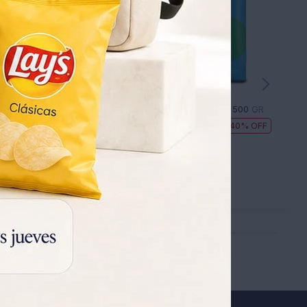
Galletas Pepitos 754 con Chispas de Chocolate 119GR - AZUL
YERBA ARMIÑO SUAVE 500 GR
77
18
40
95
UYU
130
UYU
UYU
54
54
UYU
UYU
65
65
UYU
UYU