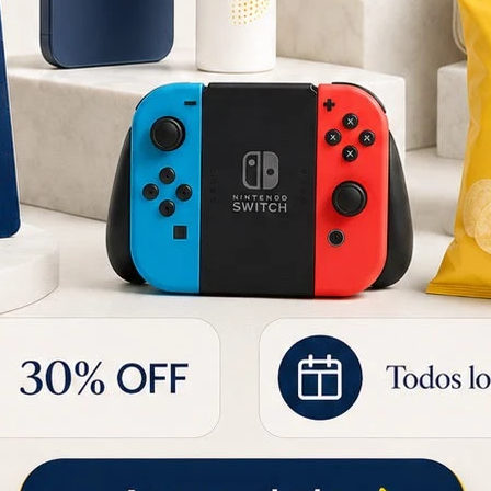
Lomitos de Atún al Natural Montalvo 160 Grs
MAYOLIVA POUCH 250 CC
76
77
4
41
UYU
130
UYU
UYU
53
UYU
65
UYU