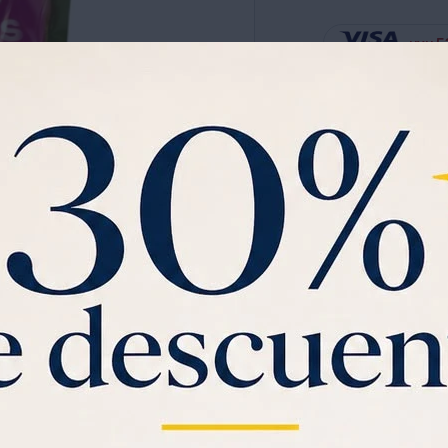
5
UYU
Ver planes de cuotas has
Garantia:
POR VENCIMIEN
Aceitunas Doy Pack Verd
Ver mas
C
Saca gratis tu
Visa U
$1000 de regalo
y
3