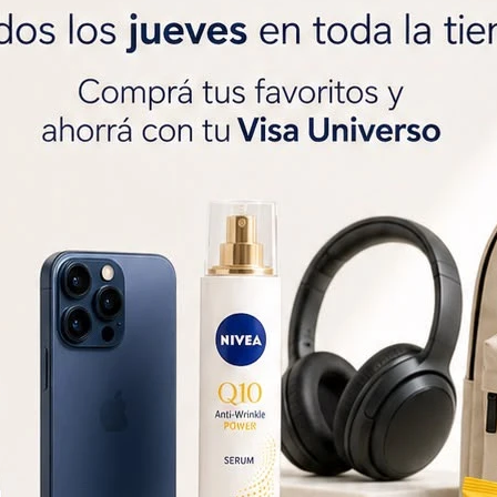
SOLO CON LA CÉDULA , GR




Métodos y costos de 
r