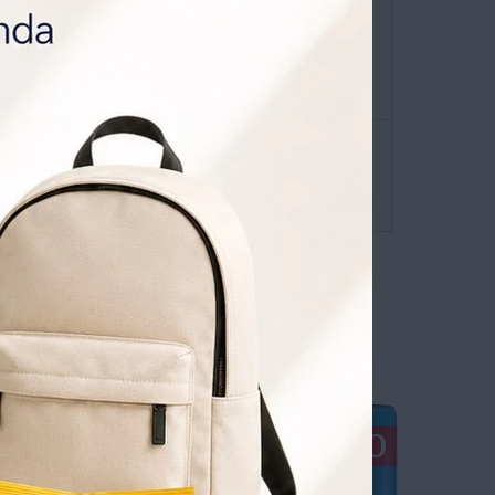
ATIS POR 1 AÑO .
SOLICITALA AQUÍ
envíos