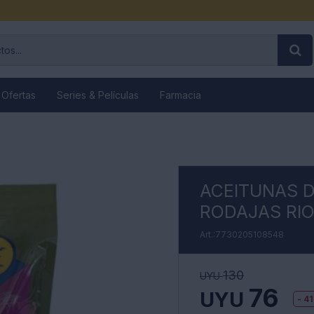
 Ofertas
Series & Películas
Farmacia
ACEITUNAS 
RODAJAS RIO
7730205108548
130
UYU
76
UYU
41