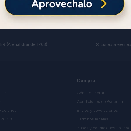
ienda.
R (Arenal Grande 1763)
Lunes a viernes

Comprar
ales
Cómo comprar
ar
Condiciones de Garantía
oluciones
Envíos y devoluciones
520013
Términos legales
Bases y condiciones promoc