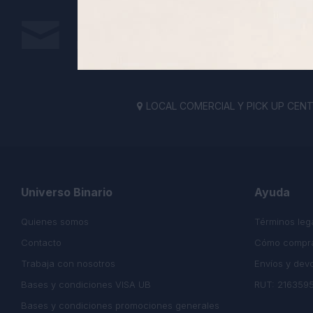
Suscríbete a nuestra newsletter
Recibe todas las novedades y ofertas de nuestra t
LOCAL COMERCIAL Y PICK UP CENTE

Universo Binario
Ayuda
Quienes somos
Términos leg
Contacto
Cómo compr
Trabaja con nosotros
Envíos y dev
Bases y condiciones VISA UB
RUT: 216359
Bases y condiciones promociones generales