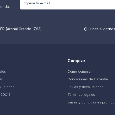
ienda.
R (Arenal Grande 1763)
Lunes a viernes

Comprar
ales
Cómo comprar
ar
Condiciones de Garantía
oluciones
Envíos y devoluciones
520013
Términos legales
Bases y condiciones promoc