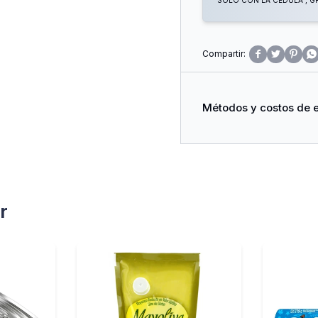
SOLO CON LA CÉDULA , GR




Métodos y costos de 
r