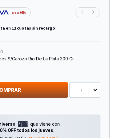
65
UYU
ta en 12 cuotas sin recargo
TO
es S/Carozo Rio De La Plata 300 Gr
OMPRAR
1
niverso
que viene con
0% OFF todos los jueves.