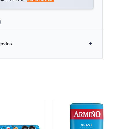
ATIS POR 1 AÑO .
SOLICITALA AQUÍ
envíos