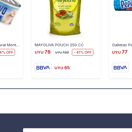
Lomitos de Atún al Natural Montalvo 160 Grs
MAYOLIVA POUCH 250 CC
76
77
4
41
UYU
130
UYU
UYU
65
UYU