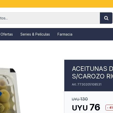
 Ofertas
Series & Películas
Farmacia
ACEITUNAS 
S/CAROZO RI
7730205108531
130
UYU
76
UYU
41