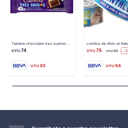
Tableta chocolate tres sueños U663 25GR sin gluten - AZUL
74
75
2
UYU
UYU
99
UYU
63
64
UYU
UYU