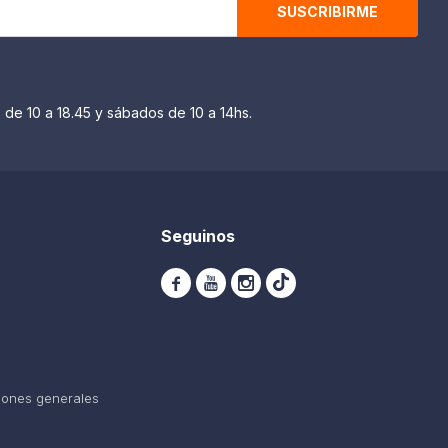
SUSCRIBIRME
 de 10 a 18.45 y sábados de 10 a 14hs.
Seguinos



iones generales