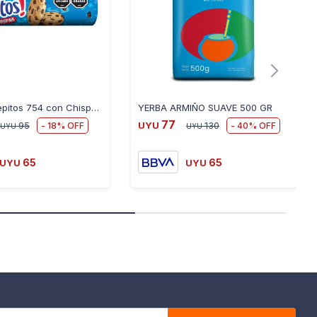
Galletas Pepitos 754 con Chispas de Chocolate 119GR - AZUL
YERBA ARMIÑO SUAVE 500 GR
77
18
40
95
UYU
130
UYU
UYU
65
65
UYU
UYU