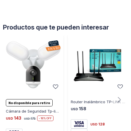
Productos que te pueden interesar
Router Inalámbrico TP-LINK Archer AX53HP - AX3000, WiFi 6
No disponible para retiro
158
USD
Cámara de Seguridad Tp-link Tapo C720 Exterior Visión Nocturna 2K Reflector
143
USD
175
18
USD
128
USD