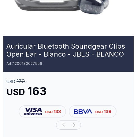
Auricular Bluetooth Soundgear Clips
Open Ear - Blanco - JBLS - BLANCO
1200130027956
172
USD
163
USD
133
139
USD
USD