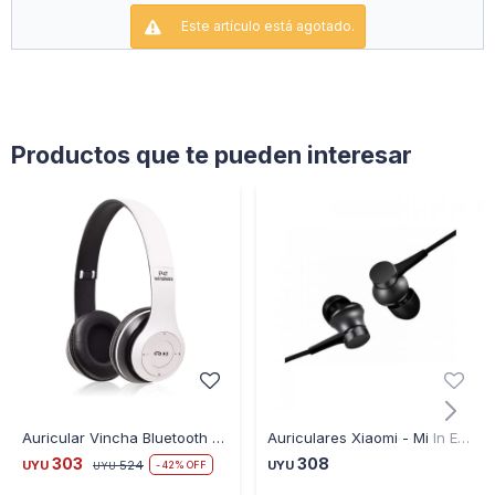
Este artículo está agotado.
Productos que te pueden interesar
Auricular Vincha Bluetooth P47 - BLANCO
Auriculares Xiaomi - Mi In Ear Headphone Basic Negros
303
308
UYU
524
UYU
42
UYU