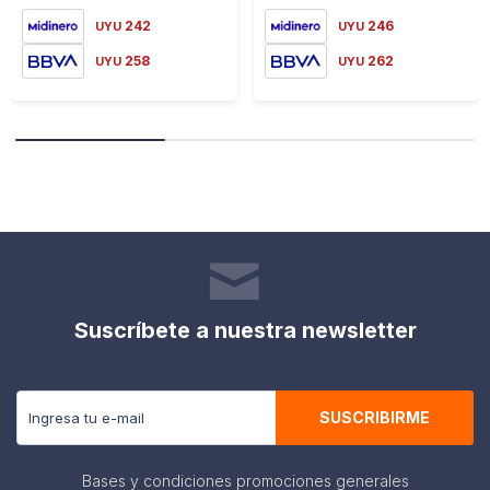
242
246
UYU
UYU
258
262
UYU
UYU
Suscríbete a nuestra newsletter
Recibe todas las novedades y ofertas de nuestra tienda.
SUSCRIBIRME
Bases y condiciones promociones generales