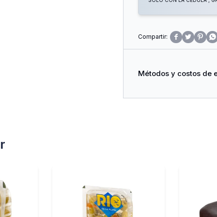
SOLO CON LA CÉDULA , GR




Métodos y costos de 
r