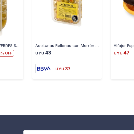
ACEITUNAS BANDEJA VERDES S/CAROZO RIO DE LA PLATA 200 GR
Aceitunas Rellenas con Morrón Rio de la Plata 200 gr
Alfajor Es
43
47
1
UYU
UYU
37
UYU