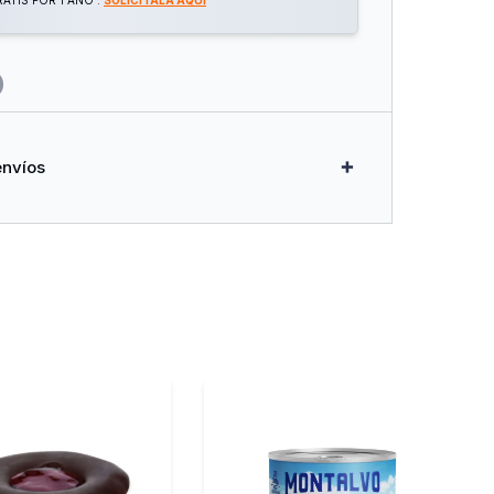
ATIS POR 1 AÑO .
SOLICITALA AQUÍ
envíos