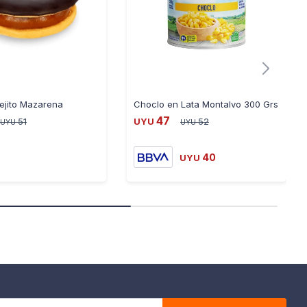
pejito Mazarena
Choclo en Lata Montalvo 300 Grs
47
51
UYU
52
UYU
UYU
40
UYU