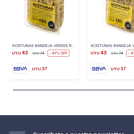
ACEITUNAS BANDEJA VERDES RODAJAS RIO DE LA PLATA 200 GR
43
43
41
4
UYU
74
UYU
74
UYU
UYU
37
37
UYU
UYU