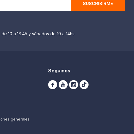
SUSCRIBIRME
 de 10 a 18.45 y sábados de 10 a 14hs.
Seguinos



iones generales