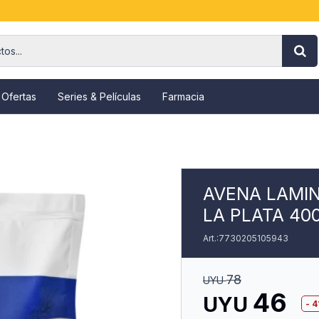
 Ofertas
Series & Películas
Farmacia
AVENA LAMIN
LA PLATA 40
7730205105943
78
UYU
46
UYU
4