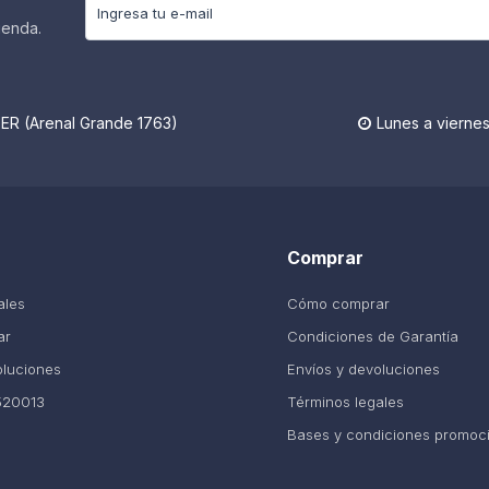
ienda.
R (Arenal Grande 1763)
Lunes a viernes

Comprar
ales
Cómo comprar
ar
Condiciones de Garantía
oluciones
Envíos y devoluciones
520013
Términos legales
Bases y condiciones promoc