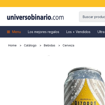
Menu
Los mejores regalos
Los + Vendidos
Ultra
Home
Catálogo
Bebidas
Cerveza