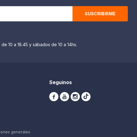
SUSCRIBIRME
 de 10 a 18.45 y sábados de 10 a 14hs.
Seguinos



iones generales