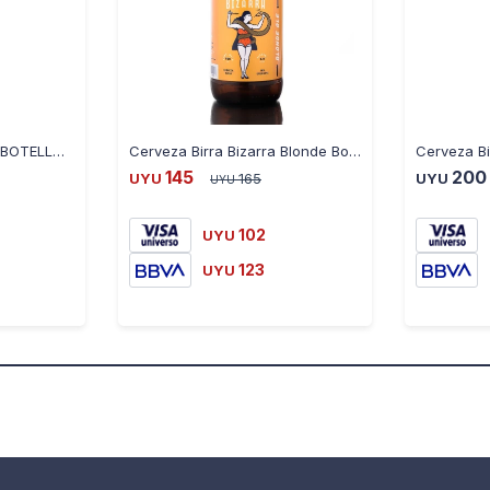
BIRRA BIZARRA AMBER BOTELLA 500ML
Cerveza Birra Bizarra Blonde Botella 500ML
145
200
UYU
165
UYU
UYU
102
UYU
123
UYU