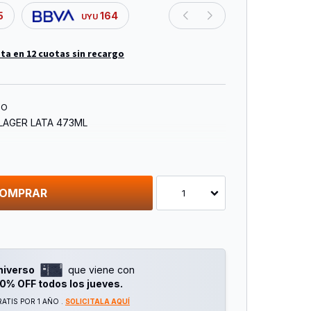
5
164
UYU
ta en 12 cuotas sin recargo
TO
LAGER LATA 473ML
OMPRAR
1
niverso
que viene con
0% OFF todos los jueves.
ATIS POR 1 AÑO .
SOLICITALA AQUÍ