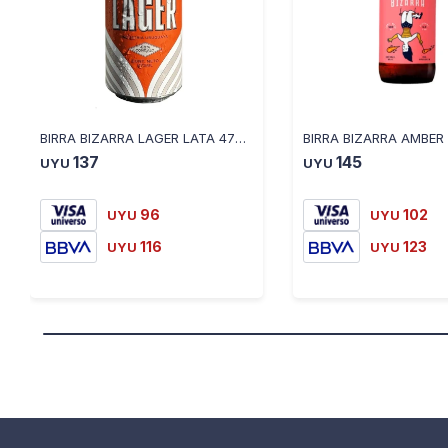
BIRRA BIZARRA LAGER LATA 473ML
137
145
UYU
UYU
96
102
UYU
UYU
116
123
UYU
UYU