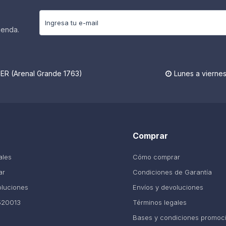
ienda.
R (Arenal Grande 1763)
Lunes a viernes

Comprar
ales
Cómo comprar
ar
Condiciones de Garantía
oluciones
Envíos y devoluciones
520013
Términos legales
Bases y condiciones promoc