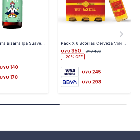
Cerveza Birra Bizarra Ipa Suave Botella 500ML
Pack X 6 Botellas Cerveza Valenciana 330 Ml
350
UYU
439
UYU
20
140
UYU
245
UYU
170
UYU
298
UYU