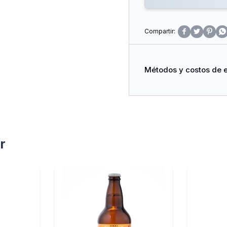




Métodos y costos de 
r