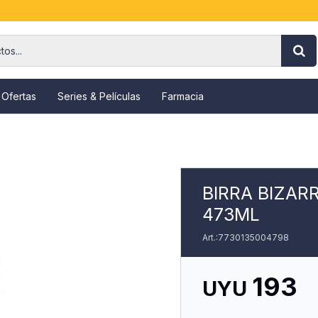
 Ofertas
Series & Películas
Farmacia
BIRRA BIZAR
473ML
7730135004798
193
UYU