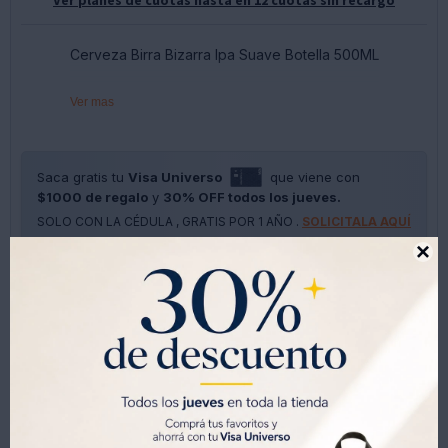
Cerveza Birra Bizarra Ipa Suave Botella 500ML
Ver mas
Saca gratis tu
Visa Universo
que viene con
$1000 de regalo
y
30% OFF todos los jueves.
SOLO CON LA CÉDULA , GRATIS POR 1 AÑO .
SOLICITALA AQUÍ





Métodos y costos de envíos