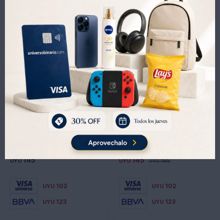
Productos que te pueden interesar
BIRRA BIZARRA AMBER BOTELLA 500ML
Cerveza Birra Bizarra Blonde Botella 500ML
145
145
UYU
UYU
165
UYU
102
102
UYU
UYU
123
123
UYU
UYU