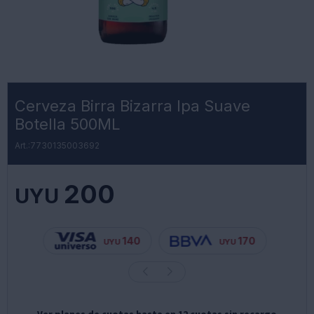
Cerveza Birra Bizarra Ipa Suave
Botella 500ML
7730135003692
200
UYU
140
170
UYU
UYU
Ver planes de cuotas hasta en 12 cuotas sin recargo