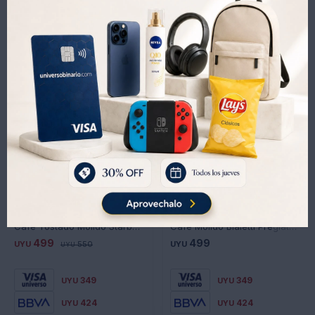
Productos que te pueden interesar
Cafe Tostado Molido Starbucks Veranda Blend Blonde Roast
Café Molido Bialetti Pregiato 250 grs.
499
499
UYU
550
UYU
UYU
349
349
UYU
UYU
424
424
UYU
UYU