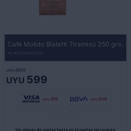
Café Molido Bialetti Tiramisú 250 grs.
8006363094214
699
UYU
599
UYU
419
509
UYU
UYU
Ver planes de cuotas hasta en 12 cuotas sin recargo