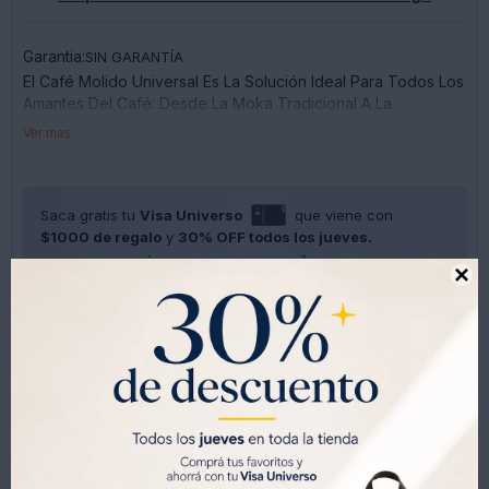
Garantia:
SIN GARANTÍA
El Café Molido Universal Es La Solución Ideal Para Todos Los
Amantes Del Café: Desde La Moka Tradicional A La
Delicadeza Del Café De Prensa Y Hasta La Intensidad De La
Ver mas
Cafetera Espresso.
Con Su Cremosidad Envolvente Y Sus Ricas Notas De
Chocolate, Mascarpone Y Galleta, Es Ideal Para Los
Paladares Más Golosos.
Saca gratis tu
Visa Universo
que viene con
Café Con Sabor A Tiramisù.
$1000 de regalo
y
30% OFF todos los jueves.
Bolsa De 250 G
SOLO CON LA CÉDULA , GRATIS POR 1 AÑO .
SOLICITALA AQUÍ

Intensidad: 8
Tostado: Medio
Conservar En Un Lugar Fresco Y Seco, Alejado De Fuentes
De Calor Y Humedad.




Métodos y costos de envíos