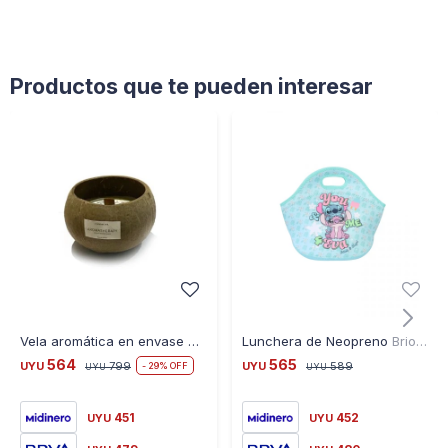
Productos que te pueden interesar
Vela aromática en envase de Coco Natural
Lunchera de Neopreno Brio Stitch BR35-STITCH26 con Cierre - STITCH-LOVE
564
565
UYU
799
UYU
589
29
UYU
UYU
451
452
UYU
UYU