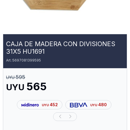
CAJA DE MADERA CON DIVISIONES
31X5 HU1691
5697081399595
595
UYU
565
UYU
452
480
UYU
UYU