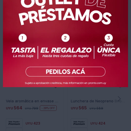
Productos que te pueden interesar
Vela aromática en envase de Coco Natural
Lunchera de Neopreno Brio Stitch BR35-STITCH26 con Cierre - STITCH-LOVE
564
565
UYU
799
UYU
589
29
UYU
UYU
423
424
UYU
UYU