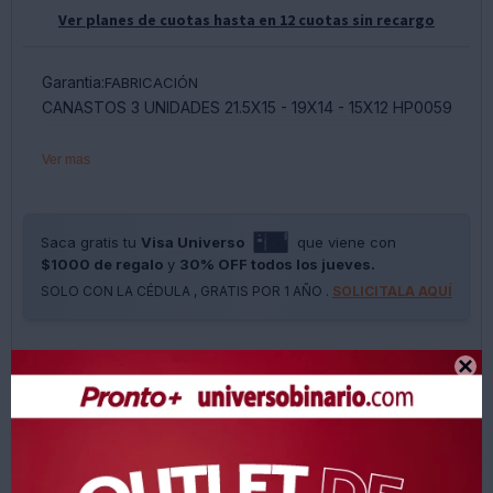
Ver planes de cuotas hasta en 12 cuotas sin recargo
Garantia:
FABRICACIÓN
CANASTOS 3 UNIDADES 21.5X15 - 19X14 - 15X12 HP0059
Ver mas
Saca gratis tu
Visa Universo
que viene con
$1000 de regalo
y
30% OFF todos los jueves.
SOLO CON LA CÉDULA , GRATIS POR 1 AÑO .
SOLICITALA AQUÍ





Métodos y costos de envíos