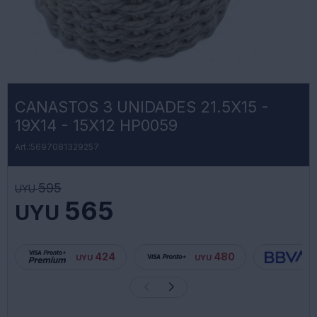
CANASTOS 3 UNIDADES 21.5X15 -
19X14 - 15X12 HP0059
5697081329257
595
UYU
565
UYU
424
480
UYU
UYU