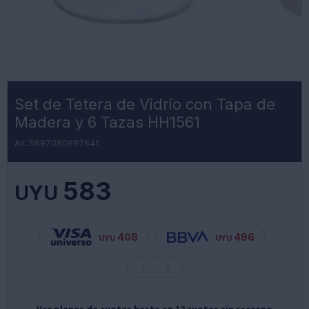
Set de Tetera de Vidrio con Tapa de
Madera y 6 Tazas HH1561
5697080897641
583
UYU
408
496
UYU
UYU
Ver planes de cuotas hasta en 12 cuotas sin recargo