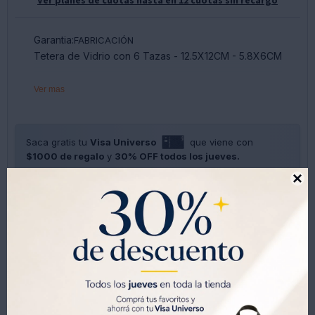
Garantia:
FABRICACIÓN
Tetera de Vidrio con 6 Tazas - 12.5X12CM - 5.8X6CM
Ver mas
Saca gratis tu
Visa Universo
que viene con
$1000 de regalo
y
30% OFF todos los jueves.
SOLO CON LA CÉDULA , GRATIS POR 1 AÑO .
SOLICITALA AQUÍ





Métodos y costos de envíos