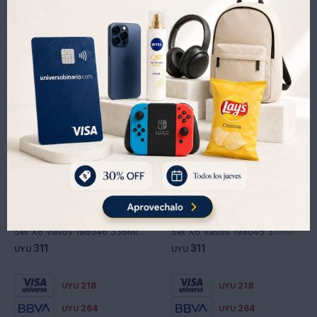
Productos que te pueden interesar
Set X6 Vasos 198046 336Ml Esmeralda Universo Binario - TRANSPARENTE
Set X6 Vasos 198045 336Ml Diamante Universo Binario - TRANSPARENTE
311
311
UYU
UYU
218
218
UYU
UYU
264
264
UYU
UYU