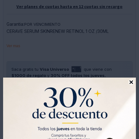
Ver planes de cuotas hasta en 12 cuotas sin recargo
Garantia:
POR VENCIMIENTO
CERAVE SERUM SKINRENEW RETINOL 1 OZ /30ML
Sérum CeraVe Skin Renewing Retinol 30 ml mejora
Ver mas
visiblemente la textura y líneas finas con una sensación
suave y renovada, combinando retinol encapsulado y
ceramidas.
Saca gratis tu
Visa Universo
que viene con
$1000 de regalo
y
30% OFF todos los jueves.

SOLO CON LA CÉDULA , GRATIS POR 1 AÑO .
SOLICITALA AQUÍ




Métodos y costos de envíos