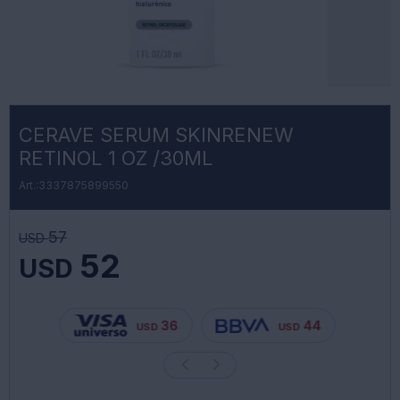
CERAVE SERUM SKINRENEW
RETINOL 1 OZ /30ML
3337875899550
57
USD
52
USD
36
44
USD
USD