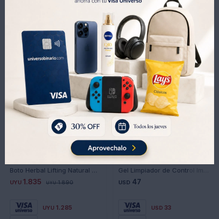
Productos que te pueden interesar
Boto Herbal Lifting Natural Matias Gonzalez 50ml
Gel Limpiador de Control Imperfecciones Cerave 473ML
1.835
47
UYU
1.890
USD
UYU
1.285
33
UYU
USD