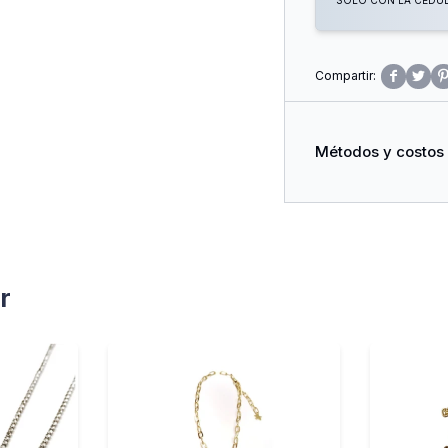
SOLO CON LA CÉDULA


Métodos y costos
r