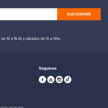
SUSCRIBIRME
 de 10 a 18.45 y sábados de 10 a 14hs.
Seguinos



iones generales