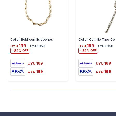
Collar Bold con Eslabones
199
199
UYU
1.958
UYU
1.958
UYU
UYU
89
89
169
169
UYU
UYU
169
169
UYU
UYU