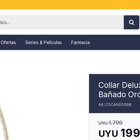
 Ofertas
Series & Películas
Farmacia
Collar Delu
Bañado Or
CSCAN00098
1.799
UYU
19
UYU