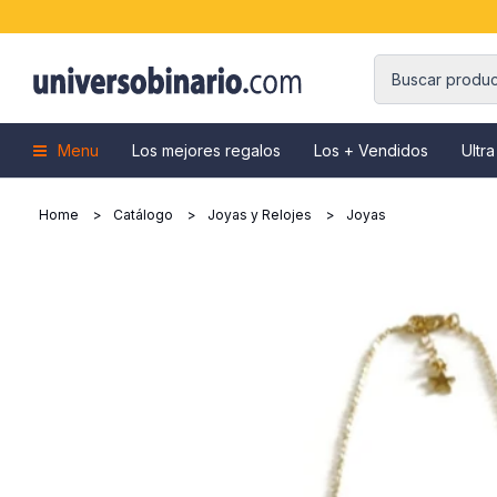
Menu
Los mejores regalos
Los + Vendidos
Ultra
Home
Catálogo
Joyas y Relojes
Joyas