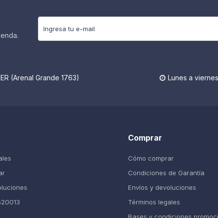
ienda.
R (Arenal Grande 1763)
Lunes a viernes

Comprar
ales
Cómo comprar
ar
Condiciones de Garantía
oluciones
Envíos y devoluciones
520013
Términos legales
Bases y condiciones promoc