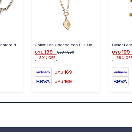
Collar Camille Tipo Corbatero de Strass Oro 24K
Collar Fire Cadena con Dije Llama
199
199
UYU
1.890
UYU
UYU
89
88
169
UYU
169
UYU