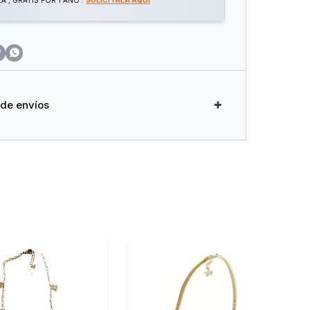
 , GRATIS POR 1 AÑO .
SOLICITALA AQUÍ


 de envíos