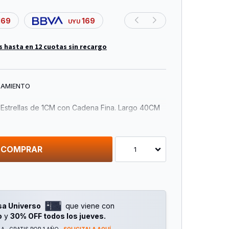
169
169
UYU
s hasta en 12 cuotas sin recargo
NAMIENTO
e Estrellas de 1CM con Cadena Fina. Largo 40CM
Alargue. Bañado en Oro 24K.
COMPRAR
1
sa Universo
que viene con
o
y
30% OFF todos los jueves.