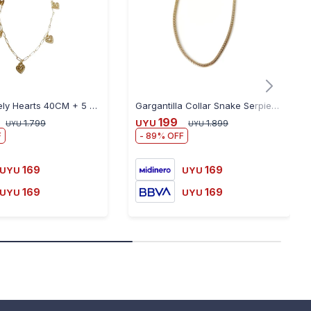
Collar Lonely Hearts 40CM + 5 cm de Alargue Bañado en Oro 24K
Gargantilla Collar Snake Serpiente
199
1.799
UYU
1.899
UYU
UYU
89
169
169
UYU
UYU
169
169
UYU
UYU