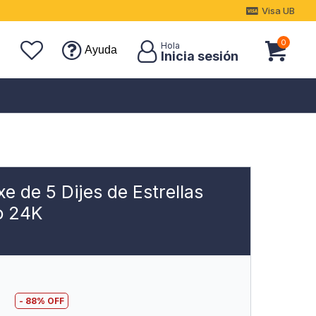
Visa UB
0
Ayuda
xe de 5 Dijes de Estrellas
o 24K
9
88